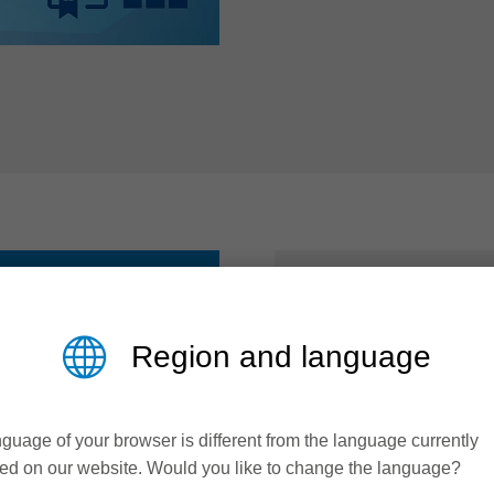
NHẬN XÉT
Region and language
Rãnh được là
guage of your browser is different from the language currently
Chương trình 
ed on our website. Would you like to change the language?