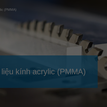
Slovenija
español
Suomi
ylic (PMMA)
français
Taiwan
english
Türkiye
italiano
USA
english
Việt Nam
日本語
中国
english
ประเทศไทย
magyar
liệu kính acrylic (PMMA)
Україна
english
español