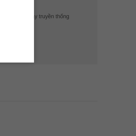
ừ 3-10 mm
 tất cả các máy truyền thống
ồn kho