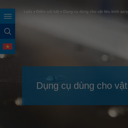
España
France
Leitz
Điểm nổi bật
Dụng cụ dùng cho vật liệu kính acr
Điều hướng trang
Great Britain
Italia
tìm kiếm trang
India
ngôn ngữ
Japan (日本)
Lietuva
Magyarország
Dụng cụ dùng cho vật 
Malaysia
México