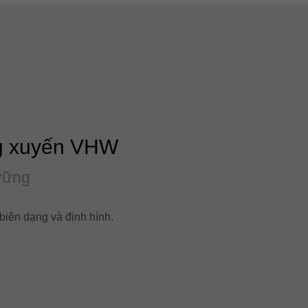
g xuyến VHW
vững
biên dạng và định hình.