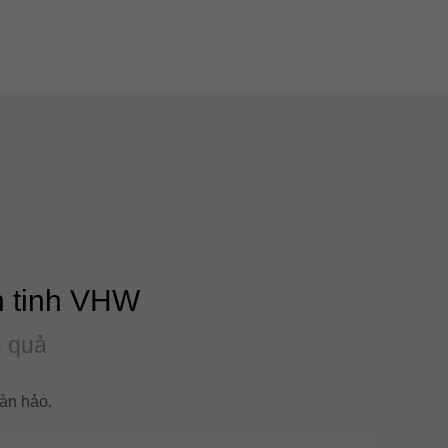
n tinh VHW
u quả
àn hảo.