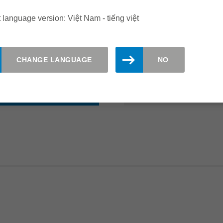
đường kính t
 language version: Việt Nam - tiếng việt
Thích hợp cho
Có sẵn hàng t
CHANGE LANGUAGE
NO