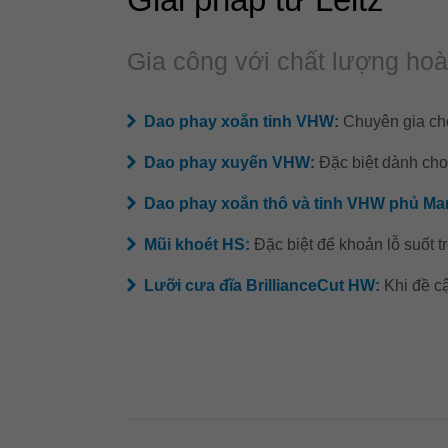
Gia công với chất lượng hoà
Dao phay xoắn tinh VHW:
Chuyên gia ch
Dao phay xuyến VHW:
Đặc biệt dành cho
Dao phay xoắn thô và tinh VHW phủ Ma
Mũi khoét HS:
Đặc biệt để khoản lỗ suốt
Lưỡi cưa đĩa BrillianceCut HW:
Khi đề c