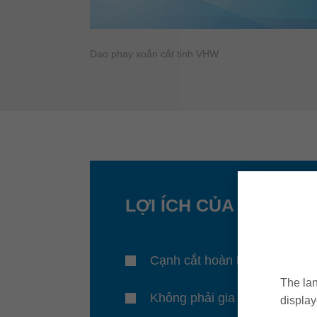
Dao phay xoắn cắt tinh VHW
LỢI ÍCH CỦA BẠN
Cạnh cắt hoàn hảo
The lan
Không phải gia công lại
display