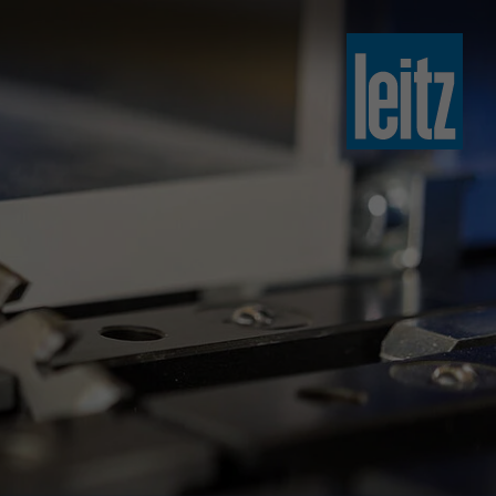
slovenski
english
english
türkçe
english
tiếng việt
中文
ไทย
yкраїнська