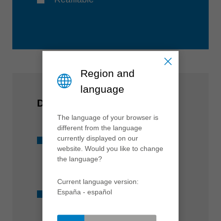
Region and
language
DE UN VISTAZO
The language of your browser is
different from the language
currently displayed on our
Programa de herramientas
website. Would you like to change
coordinado con diámetros de 8,
the language?
10 y 12 mm
Current language version:
España - español
Adecuado para todas las
máquinas comunes