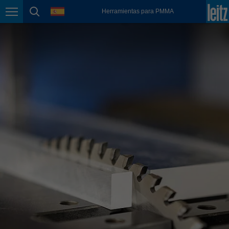
english
language
Herramientas para PMMA
Page navigation
page search
México
español
Nederland
nederlands
Österreich
deutsch
Polska
polski
Portugal
português
România
Română
Schweiz
deutsch
français