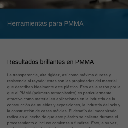
Singapore
english
Herramientas para PMMA
Slovenija
slovenski
Suomi
english
Taiwan
Resultados brillantes en PMMA
english
Türkiye
La transparencia, alta rigidez, así como máxima dureza y
türkçe
resistencia al rayado: estas son las propiedades del material
que describen idealmente este plástico. Esta es la razón por la
USA
que el PMMA (polímero termoplástico) es particularmente
english
atractivo como material en aplicaciones en la industria de la
construcción de muebles y exposiciones, la industria del ocio y
Việt Nam
la construcción de casas móviles. El desafío del mecanizado
tiếng việt
radica en el hecho de que este plástico se calienta durante el
procesamiento o incluso comienza a fundirse. Esto, a su vez,
中国