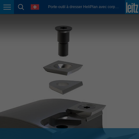
english
language
Porte-outil à dresser HeliPlan avec corps d'outil résistant à l'usure
Page navigation
page search
México
español
Nederland
nederlands
Österreich
deutsch
Polska
polski
Portugal
português
România
Română
Schweiz
deutsch
français