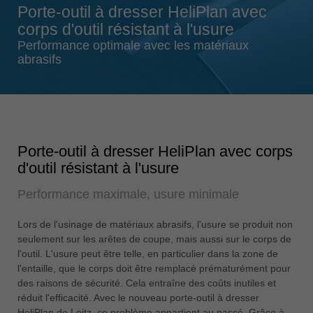
Porte-outil à dresser HeliPlan avec
Singapore
corps d'outil résistant à l'usure
english
Performance optimale avec les matériaux
Slovenija
abrasifs
slovenski
Suomi
english
Taiwan
Porte-outil à dresser HeliPlan avec corps
english
d'outil résistant à l'usure
Türkiye
Performance maximale, usure minimale
türkçe
USA
Lors de l'usinage de matériaux abrasifs, l'usure se produit non
english
seulement sur les arêtes de coupe, mais aussi sur le corps de
l'outil. L'usure peut être telle, en particulier dans la zone de
Việt Nam
l'entaille, que le corps doit être remplacé prématurément pour
tiếng việt
des raisons de sécurité. Cela entraîne des coûts inutiles et
réduit l'efficacité. Avec le nouveau porte-outil à dresser
中国
HeliPlan de Leitz, ce problème appartient au passé. Grâce à