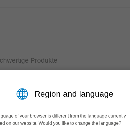
hochwertige Produkte
toffoberflächen im Möbel- und Innenausbau nimmt stetig zu. D
re, Furniere oder Folien- und Hochglanzbeschichtungen, Leit
 Anforderung die passende Lösung.
Region and language
guage of your browser is different from the language currently
ed on our website. Would you like to change the language?