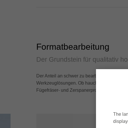
Formatbearbeitung
Der Grundstein für qualitativ 
Der Anteil an schwer zu bearbeitenden Werks
Werkzeuglösungen. Ob hauchdünne Papierdeko
Fügefräser- und Zerspanerprogramm für jede
The lan
display