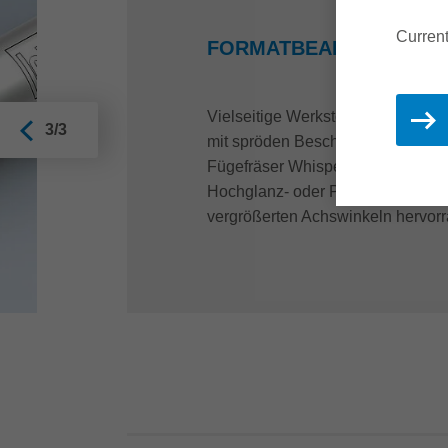
Current
FORMATBEARBEITUNG 
Vielseitige Werkstoffeigenschafte
3/3
mit spröden Beschichtungen, beisp
Fügefräser WhisperCut und Whispe
Hochglanz- oder Papierbeschicht
vergrößerten Achswinkeln hervor