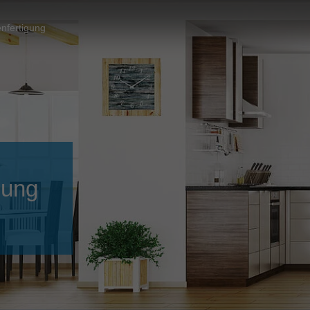
Slovenija
español
Suomi
nfertigung
français
Taiwan
english
Türkiye
italiano
USA
english
Việt Nam
日本語
中国
english
gung
ประเทศไทย
magyar
Україна
english
español