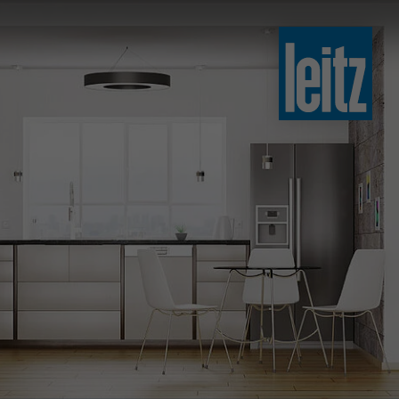
slovenski
english
english
türkçe
english
tiếng việt
中文
ไทย
yкраїнська