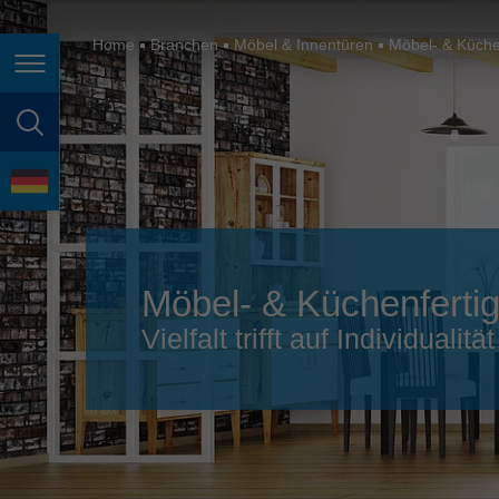
España
France
Home
Branchen
Möbel & Innentüren
Möbel- & Küche
Seitennavigation
Great Britain
Italia
Seitensuche
India
Sprache
Japan (日本)
Lietuva
Möbel- & Küchenferti
Magyarország
Vielfalt trifft auf Individualität
Malaysia
México