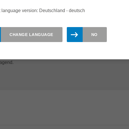
 language version: Deutschland - deutsch
MIT FÜGEFRÄSERN
n erfordern vielseitige Werkzeuglösungen. Plattenmaterial
CHANGE LANGUAGE
NO
ielsweise aus Melaminharz, lässt sich perfekt mit dem
rCut PLUS bearbeiten. Für die Nullfugentechnologie, für
ungen eignet sich das Leitz EdgeExpert-Programm mit
ragend.