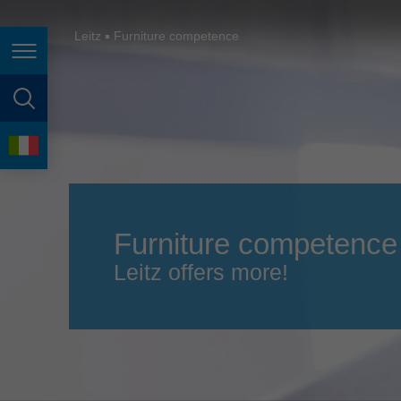
España
France
Leitz
Furniture competence
Navigazione della pagina
Great Britain
Italia
ricerca della pagina
India
lingua
Japan (日本)
Lietuva
Furniture competence
Magyarország
Leitz offers more!
Malaysia
México