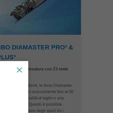
BO DIAMASTER PRO³ &
PLUS³
 qualità nella fresatura con Z3 reale
 ottimale dei taglienti, le frese Diamaster
 fresano con un avanzamento fino al 50
una perfetta qualità di taglio e una
mente più lunga. Questo è possibile
3 reale: la chiusura degli spazi tra i