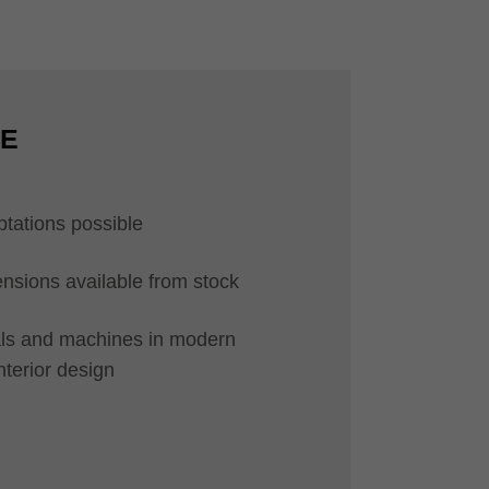
CE
ptations possible
ions available from stock
ials and machines in modern
interior design