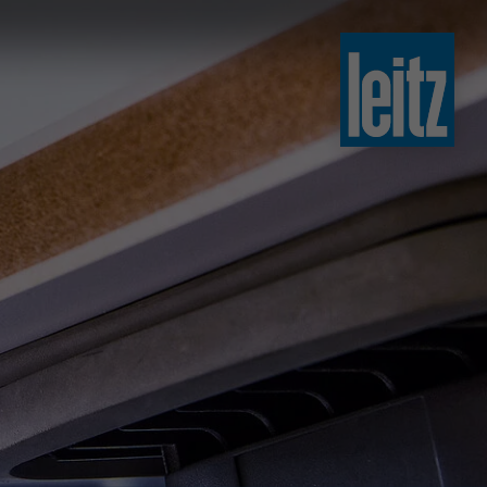
slovenski
english
english
türkçe
english
tiếng việt
中文
ไทย
yкраїнська