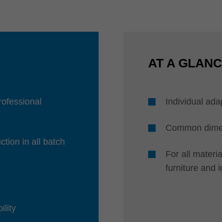
AT A GLAN
professional
Individual ada
Common dimens
ction in all batch
For all mater
furniture and 
ility