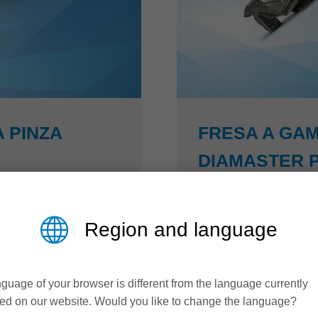
 PINZA
FRESA A GAM
DIAMASTER 
Maggiore produttività e
Region and language
a sviluppato un
Grazie alla disposizione
istente alla corrosione
PRO³ e Diamaster PLUS³
te elevato di
% superiore mantenendo 
guage of your browser is different from the language currently
mandrino porta pinza
durata utensile notevol
ed on our website. Would you like to change the language?
razioni complesse in
grazie dalla tecnologia Z