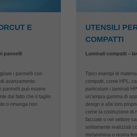
ORCUT E
UTENSILI PE
COMPATTI
i pannelli
Laminati compatti – la
gliare i pannelli con
Tipici esempi di material
tà di avanzamento.
compatti, come HPL, car
di pannelli può essere
particolare i laminati 
 dal fatto che il taglio
un'ampia gamma di appli
te o rimanga non
design e alle loro propr
come la costruzione di m
facciate o nel settore s
solitamente realizzati c
melammina o resina feno