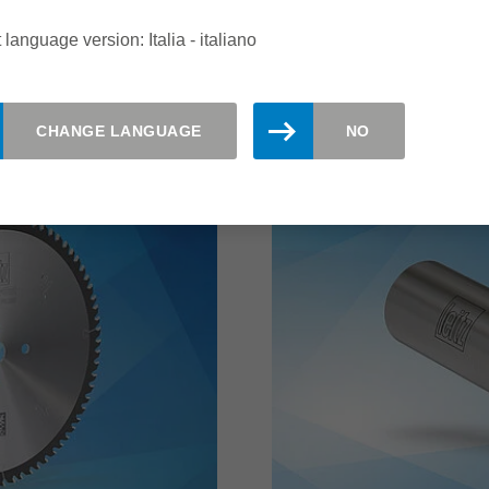
singoli coltelli consente
 language version: Italia - italiano
leggere di più
CHANGE LANGUAGE
NO