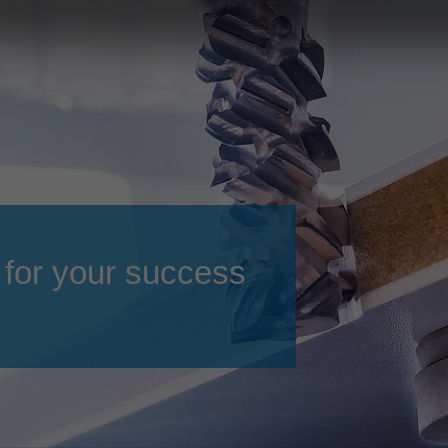
Slovenija
español
Suomi
français
Taiwan
english
Türkiye
italiano
USA
english
Việt Nam
日本語
中国
english
 for your success
ประเทศไทย
magyar
Україна
english
español