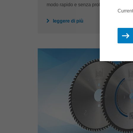
modo rapido e senza problemi.
Current
leggere di più