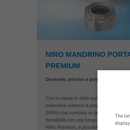
NIRO MANDRINO PORTA
PREMIUM
Durevole, preciso e potente
Con in mente le sfide quotidiane, Leitz h
innovativo sistema di pinze in acciaio res
(NiRo) che combina un grado estremamen
The lan
flessibilità con una lunga durata. Con il 
display
NiRo Premium, è possibile eseguire lavo