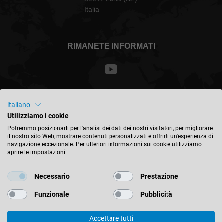
Italia
RIMANETE INFORMATI
Italia - italiano
italiano
Utilizziamo i cookie
Potremmo posizionarli per l'analisi dei dati dei nostri visitatori, per migliorare
TROVA LA POSIZIONE
il nostro sito Web, mostrare contenuti personalizzati e offrirti un'esperienza di
navigazione eccezionale. Per ulteriori informazioni sui cookie utilizziamo
aprire le impostazioni.
Necessario
Prestazione
© 2026 Leitz GmbH & Co. KG
Funzionale
Pubblicità
Impressum
Contatti
Privacy
Accettare tutti
Leitz amplia il proprio portafoglio prodotti: il nuovo truciolatore