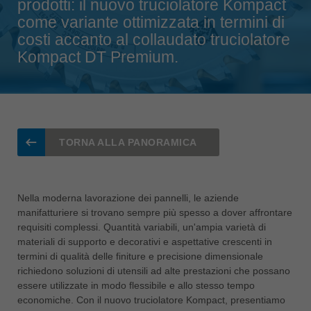
prodotti: il nuovo truciolatore Kompact
Singapore
english
come variante ottimizzata in termini di
costi accanto al collaudato truciolatore
Slovenija
Kompact DT Premium.
slovenski
Suomi
english
Taiwan
english
TORNA ALLA PANORAMICA
Türkiye
türkçe
Nella moderna lavorazione dei pannelli, le aziende
USA
manifatturiere si trovano sempre più spesso a dover affrontare
english
requisiti complessi. Quantità variabili, un'ampia varietà di
materiali di supporto e decorativi e aspettative crescenti in
Việt Nam
termini di qualità delle finiture e precisione dimensionale
tiếng việt
richiedono soluzioni di utensili ad alte prestazioni che possano
essere utilizzate in modo flessibile e allo stesso tempo
中国
economiche. Con il nuovo truciolatore Kompact, presentiamo
中文