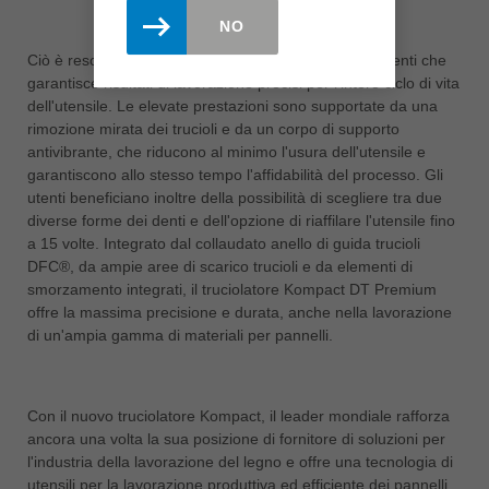
NO
Ciò è reso possibile da un'innovativa geometria dei denti che
garantisce risultati di lavorazione precisi per l'intero ciclo di vita
dell'utensile. Le elevate prestazioni sono supportate da una
rimozione mirata dei trucioli e da un corpo di supporto
antivibrante, che riducono al minimo l'usura dell'utensile e
garantiscono allo stesso tempo l'affidabilità del processo. Gli
utenti beneficiano inoltre della possibilità di scegliere tra due
diverse forme dei denti e dell'opzione di riaffilare l'utensile fino
a 15 volte. Integrato dal collaudato anello di guida trucioli
DFC®, da ampie aree di scarico trucioli e da elementi di
smorzamento integrati, il truciolatore Kompact DT Premium
offre la massima precisione e durata, anche nella lavorazione
di un'ampia gamma di materiali per pannelli.
Con il nuovo truciolatore Kompact, il leader mondiale rafforza
ancora una volta la sua posizione di fornitore di soluzioni per
l'industria della lavorazione del legno e offre una tecnologia di
utensili per la lavorazione produttiva ed efficiente dei pannelli