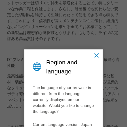
クトホッガーは切りくず排出を最適化することで、特にクリー
ンな作業工程も保証します。さらに、研磨後でも変わらない安
定した切削幅を維持して生涯にわたって使用できる点も特長で
す。これにより、信頼性が高くメンテナンス性に優れ、経済的
なホギングソリューションを求める全てのお客様にとって、こ
の新製品は理想的な選択肢となります。もちろん、ライツの定
評ある高品質はそのままです。
DTプレミアムコンパクトホッガー：要求の高い用途に最適な高
Region and
性能
language
最高性能を体現しています。特に頻繁な数量変更や多様な基
材・装飾材において、生産性と品質を同時に向上させる理想的
The language of your browser is
なソリューションです。その最大の強みは、非常に長いツール
different from the language
ボディ寿命にあります。要求の高い材料でも、DTプレミアムコ
currently displayed on our
ンパクトホッガーはエッジや狭い領域で一貫して完璧な結果を
website. Would you like to change
提供します。
the language?
Current language version: Japan
これは革新的な刃形設計により実現され、ツールボディ寿命全