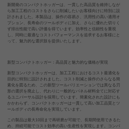
新開発のコンパクトホッガーは、一貫した高品質を維持しなが
ประเทศไทย
ら加工工程のコストをさらに削減したいお客様向けに特別に設
ไทย
計されました。本製品は、操作の容易さ、汎用性の高い適用オ
プション、長寿命のツールボディに加え、さらに優れた切りく
Україна
ず排出性能で高い評価を得ています。効率性と信頼性を重視
yкраїнська
し、同時に最適なコストパフォーマンスを追求するお客様にと
って、魅力的な選択肢を提供いたします。
新型コンパクトホッガー：高品質と魅力的な価格が実現
新型コンパクトホッガーは、加工工程におけるコスト最適化を
目的に特別に設計されました。コスト削減と操作のさらなる簡
素化を図るため、この新型ツールバリエーションでは異なる刃
形の選択を廃止し、代わりに一般的なパネル材料全てに対応す
るユニバーサル設計を採用しています。簡素化された設計にも
かかわらず、コンパクトホッガーは一貫して高い加工品質とツ
ールボディの長寿命化を実現しています。
この製品は最大10回まで再研磨が可能で、長期間使用できるた
め、持続可能でコスト効率の高い生産性を実現します。コンパ