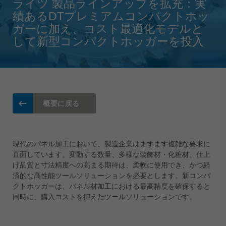
ライツ 製品ラインアップを拡充：実
Singapore
english
績あるDTプレミアムコンパクトホッ
ガーに加え、コスト最適化モデルと
Slovenija
して新型コンパクトホッガーを投入
slovenski
Suomi
english
Taiwan
english
概要に戻る
Türkiye
türkçe
現代のパネル加工において、製造企業はますます複雑な要求に
USA
直面しています。変動する数量、多様な装飾材・化粧材、仕上
english
げ品質と寸法精度への高まる期待は、柔軟に使用でき、かつ経
済的な高性能ツールソリューションを必要とします。新コンパ
Việt Nam
クトホッガーは、パネル材加工における最高精度を確保すると
tiếng việt
同時に、購入コストを抑えたツールソリューションです。
中国
中文