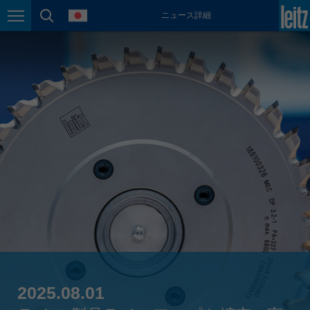
language
ニュース詳細
México
Page navigation
page search
español
Nederland
nederlands
Österreich
deutsch
Polska
polski
Portugal
português
România
Română
Schweiz
deutsch
français
2025.08.01