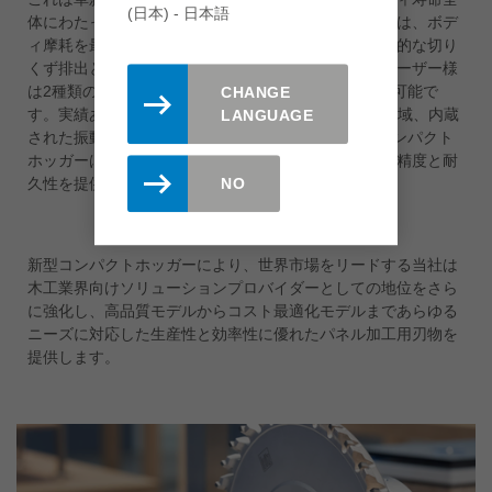
(日本) - 日本語
体にわたって精密な加工結果を保証します。高い性能は、ボデ
ィ摩耗を最小限に抑えつつ加工精度を保証する、効率的な切り
くず排出と振動吸収構造により支えられています。ユーザー様
は2種類の刃形から選択可能で、最大15回の再研磨も可能で
CHANGE
す。実績あるDFC® 切屑排出、広々とした切屑排出領域、内蔵
LANGUAGE
された振動吸収構造により補完されたDT Premiumコンパクト
ホッガーは、多様なパネル材の加工においても最高の精度と耐
久性を提供します。
NO
新型コンパクトホッガーにより、世界市場をリードする当社は
木工業界向けソリューションプロバイダーとしての地位をさら
に強化し、高品質モデルからコスト最適化モデルまであらゆる
ニーズに対応した生産性と効率性に優れたパネル加工用刃物を
提供します。