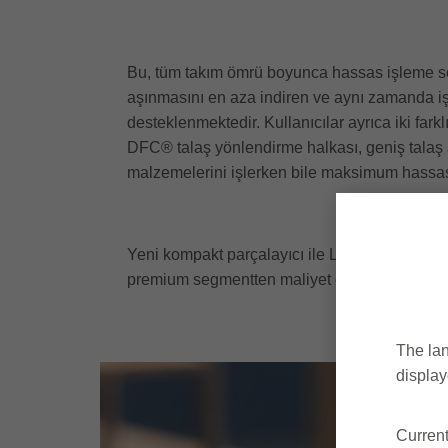
Bu, tüm takım ömrü boyunca hassas işleme so
aşınmasını en aza indiren ve aynı zamanda işl
desteklenmektedir. Kullanıcılar ayrıca iki far
DFC® talaş yönlendirme halkası, geniş talaş
malzemelerini işlerken bile maksimum hassasi
Yeni kompakt parçalayıcı ile Leitz dünya paza
premium segmentten maliyet optimizasyonlu vary
The lan
display
Current