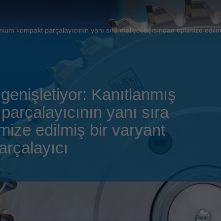
Slovenija
español
Suomi
français
mium kompakt parçalayıcının yanı sıra maliyet açısından optimize edilm
Taiwan
english
Türkiye
italiano
USA
english
 genişletiyor: Kanıtlanmış
Việt Nam
日本語
arçalayıcının yanı sıra
中国
english
mize edilmiş bir varyant
ประเทศไทย
magyar
arçalayıcı
Україна
english
español