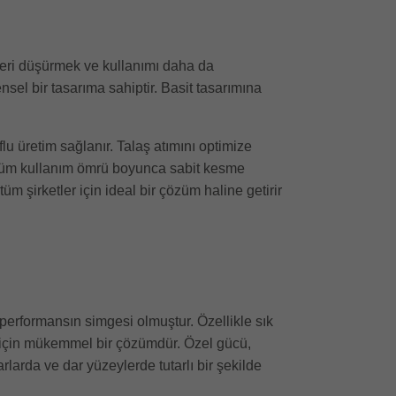
tleri düşürmek ve kullanımı daha da
ensel bir tasarıma sahiptir. Basit tasarımına
flu üretim sağlanır. Talaş atımını optimize
, tüm kullanım ömrü boyunca sabit kesme
üm şirketler için ideal bir çözüm haline getirir
rformansın simgesi olmuştur. Özellikle sık
mak için mükemmel bir çözümdür. Özel gücü,
rda ve dar yüzeylerde tutarlı bir şekilde