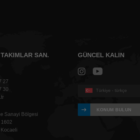
I TAKIMLAR SAN.
GÜNCEL KALIN
7 27
7 30
Türkiye - türkçe
tr
KONUM BULUN
e Sanayi Bölgesi
: 1602
 Kocaeli