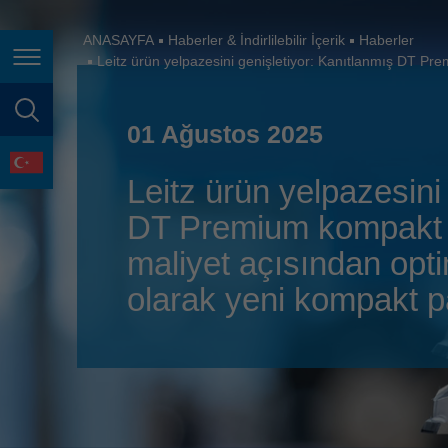
España
France
ANASAYFA
Haberler & İndirlilebilir İçerik
Haberler
Leitz ürün yelpazesini genişletiyor: Kanıtlanmış DT Pre
Page navigation
Great Britain
Italia
page search
01 Ağustos 2025
India
language
Leitz ürün yelpazesini
Japan (日本)
DT Premium kompakt p
Lietuva
maliyet açısından opti
Magyarország
olarak yeni kompakt p
Malaysia
México