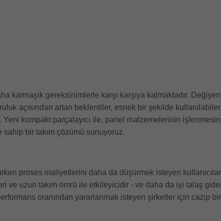
 karmaşık gereksinimlerle karşı karşıya kalmaktadır. Değişen mik
ruluk açısından artan beklentiler, esnek bir şekilde kullanılab
r. Yeni kompakt parçalayıcı ile, panel malzemelerinin işlenme
 sahip bir takım çözümü sunuyoruz.
ken proses maliyetlerini daha da düşürmek isteyen kullanıcılar iç
ve uzun takım ömrü ile etkileyicidir - ve daha da iyi talaş giderme
rformans oranından yararlanmak isteyen şirketler için cazip b