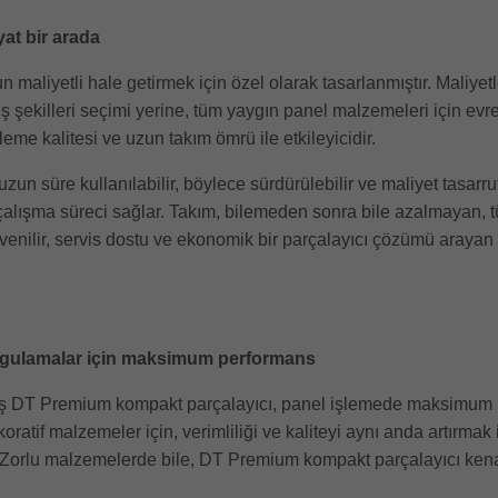
yat bir arada
 maliyetli hale getirmek için özel olarak tasarlanmıştır. Maliye
 diş şekilleri seçimi yerine, tüm yaygın panel malzemeleri için evr
eme kalitesi ve uzun takım ömrü ile etkileyicidir.
zun süre kullanılabilir, böylece sürdürülebilir ve maliyet tasarru
r çalışma süreci sağlar. Takım, bilemeden sonra bile azalmayan
güvenilir, servis dostu ve ekonomik bir parçalayıcı çözümü arayan t
ygulamalar için maksimum performans
ş DT Premium kompakt parçalayıcı, panel işlemede maksimum pe
ekoratif malzemeler için, verimliliği ve kaliteyi aynı anda artır
orlu malzemelerde bile, DT Premium kompakt parçalayıcı kenarla