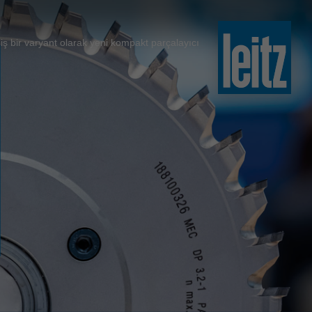
slovenski
english
iş bir varyant olarak yeni kompakt parçalayıcı
english
türkçe
english
tiếng việt
中文
ไทย
yкраїнська