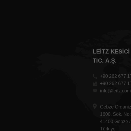
LEITZ KESIC
TIC. A.Ş.
+90 262 677 1
+90 262 677 1
info@leitz.com.
Gebze Organiz
1600. Sok. No
41400 Gebze /
Türkiye