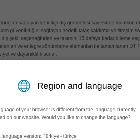
nuçları sağlayan yenilikçi diş geometrisi sayesinde mümkün ol
em güvenilirliğini sağlayan hedefli talaş kaldırma ve titreşim s
klı diş şekli seçeneğinden ve takımını 15 defaya kadar bileme se
 alanları ve entegre sönümleme elemanları ile tamamlanan DT P
yet ve dayanıklılık sunar.
r lideri, ahşap işleme endüstrisi için çözüm sağlayıcı olarak k
Region and language
antlara kadar her türlü gereksinim için verimli ve etkili panel 
guage of your browser is different from the language currently
ed on our website. Would you like to change the language?
 language version: Türkiye - türkçe