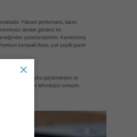
maktadır. Yüksek performans, takım
önümleyici destek gövdesi ile
çeneğinden yararlanabilirler. Kanıtlanmış
remium kompakt freze, çok çeşitli panel
onumunu bir kez daha güçlendiriyor ve
işleme için takım teknolojisi sunuyor.