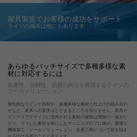
Singapore
english
家具製造でお客様の成功をサポート
Slovenija
ライツの強みは他にもあります
slovenski
Suomi
english
Taiwan
english
あらゆるバッチサイズで多種多様な素
材に対応するには
Türkiye
türkçe
生産性、信頼性、品質の向上を実現するライツの
ツールソリューション
USA
english
個性的なリビング部材や、多種多様な素材と仕上げの組み合わ
Việt Nam
せなど、家具への要求はとどまるところを知りません。家具や
tiếng việt
インテリアデザインに使用される素材の種類は増加の一途をた
どり、そうした素材を前にしたマシニングのプロ達が、最適な
中国
機械加工・ツールソリューション・生産工程について頭を悩ま
中文
せるのは当然のことと言えます。