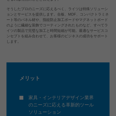
ประเทศไทย
そうしたプロのニーズに応えるべく、ライツは特殊ソリューシ
ไทย
ョンとサービスを提供します。合板、MDF、コンパクトラミネ
ート等のパネル材や、指紋防止加工ボードやマグネットボード
Україна
のように繊細な装飾でコーティングされたものなど、すべてラ
yкраїнська
イツの製品で完璧な加工と時間短縮が可能。最適なサービスコ
ンセプトを組み合わせて、お客様のビジネスの成功をサポート
します。
メリット
家具・インテリアデザイン業界
のニーズに応える革新的ツール
ソリューション