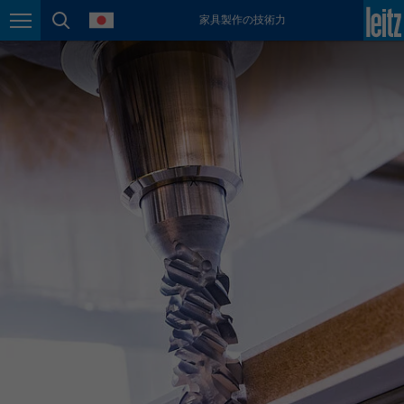
language
家具製作の技術力
México
Page navigation
page search
español
Nederland
nederlands
Österreich
deutsch
Polska
polski
Portugal
português
România
Română
Schweiz
deutsch
français