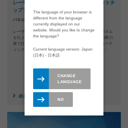
レーザーカットチップソー＆レーザーカットチ
ップソー プラス
The language of your browser is
different from the language
パネルサイジングで生み出す完璧な切り肌
currently displayed on our
website. Would you like to change
レーザーカットチップソーを使うと、高速送りでパネル
the language?
を仕上げ品質に切断することが難なく可能に。鋸切断の
後で仕上げ加工をするまでもなく、広範にわたるコーテ
Current language version: Japan
ィング・パネル材を完璧に加工することができます。
(日本) - 日本語
CHANGE
LANGUAGE
続きを読む
NO