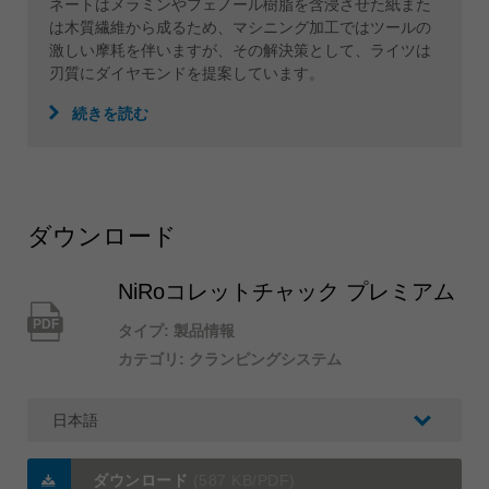
ネートはメラミンやフェノール樹脂を含浸させた紙また
は木質繊維から成るため、マシニング加工ではツールの
激しい摩耗を伴いますが、その解決策として、ライツは
刃質にダイヤモンドを提案しています。
続きを読む
ダウンロード
NiRoコレットチャック プレミアム
PDF
タイプ: 製品情報
カテゴリ: クランピングシステム
ダウンロード
(587 KB/PDF)