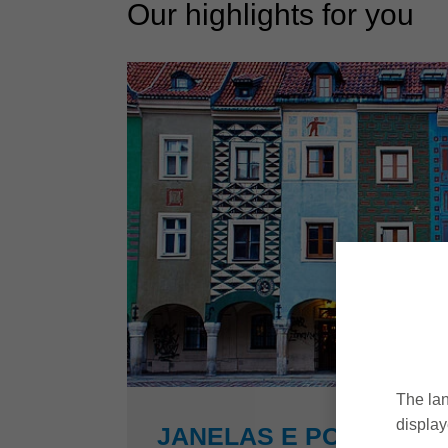
Our highlights for you
The lan
display
JANELAS E PORTAS E