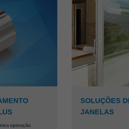
NAMENTO
SOLUÇÕES D
LUS
JANELAS
nica operação