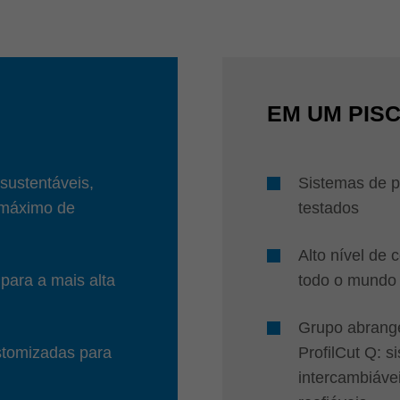
EM UM PIS
sustentáveis,
Sistemas de p
 máximo de
testados
Alto nível de
para a mais alta
todo o mundo
Grupo abrange
stomizadas para
ProfilCut Q: s
intercambiáve