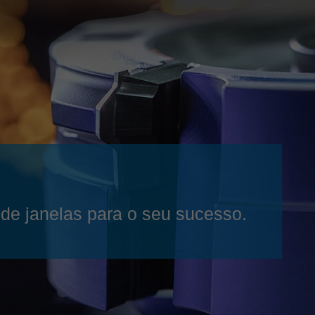
Slovenija
español
Suomi
français
Taiwan
english
Türkiye
italiano
USA
english
Việt Nam
日本語
中国
english
ประเทศไทย
magyar
de janelas para o seu sucesso.
Україна
english
español