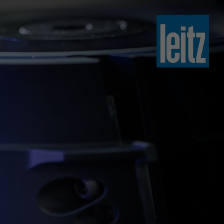
slovenski
english
english
türkçe
english
tiếng việt
中文
ไทย
yкраїнська