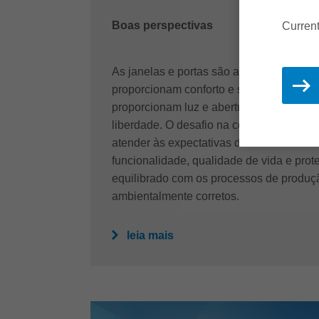
Boas perspectivas
Current
As janelas e portas são a face de cada ed
proporcionam conforto e segurança do m
proporcionam luz e abertura, incutindo 
liberdade. O desafio na construção de ja
atender às expectativas do consumidor 
funcionalidade, qualidade de vida e pro
equilibrado com os processos de produ
ambientalmente corretos.
leia mais