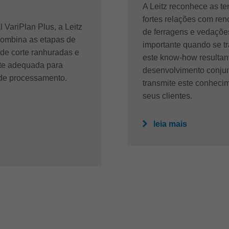
A Leitz reconhece as t
fortes relações com reno
 VariPlan Plus, a Leitz
de ferragens e vedaçõe
combina as etapas de
importante quando se tra
 de corte ranhuradas e
este know-how resultant
nte adequada para
desenvolvimento conjun
de processamento.
transmite este conheci
seus clientes.
leia mais