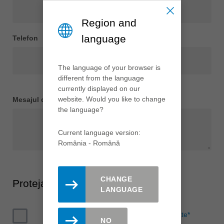
Region and
language
Telefon
The language of your browser is
different from the language
currently displayed on our
website. Would you like to change
Mesajul dvs.
*
the language?
Current language version:
România - Română
CHANGE
Protejarea datelor
LANGUAGE
Sunt de acord cu
Politica de confidențialitate
*
NO