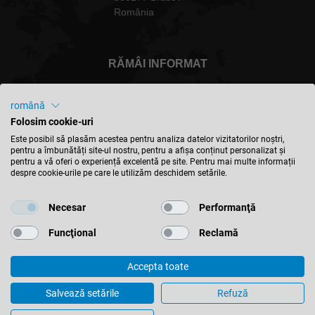
România
RĂMÂI INFORMAT
română
Folosim cookie-uri
România - Română
Este posibil să plasăm acestea pentru analiza datelor vizitatorilor noștri,
pentru a îmbunătăți site-ul nostru, pentru a afișa conținut personalizat și
pentru a vă oferi o experiență excelentă pe site. Pentru mai multe informații
despre cookie-urile pe care le utilizăm deschidem setările.
GĂSIȚI LOCAȚIA
Necesar
Performanţă
Funcţional
Reclamă
Accepta toate
© 2026 Leitz GmbH & Co. KG
Imprima
Contact
Confidentialitate
Termeni si conditii
Salvează setările
Refuză
Setari cookies