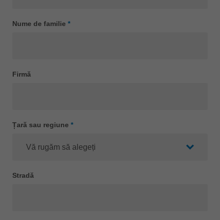
Singapore
english
Nume de familie
*
Slovenija
slovenski
Suomi
english
Firmă
Taiwan
english
Türkiye
Țară sau regiune
*
türkçe
USA
english
Việt Nam
Stradă
tiếng việt
中国
中文