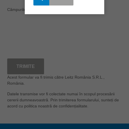
Câmpurile marcate cu * sunt obligatorii.
TRIMITE
Acest formular va fi trimis către Leitz România S.R.L.,
România.
Datele transmise vor fi colectate numai în scopul procesării
cererii dumneavoastră. Prin trimiterea formularului, sunteți de
acord cu politica noastră de confidențialitate.