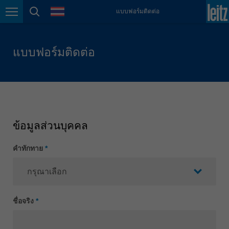
ภาษา
แบบฟอร์มติดต่อ
México
การนำทางหน้า
ค้นหาหน้า
español
Nederland
แบบฟอร์มติดต่อ
nederlands
Österreich
deutsch
Polska
polski
ข้อมูลส่วนบุคคล
Portugal
คำทักทาย
*
português
România
Română
Schweiz
ชื่อจริง
*
deutsch
français