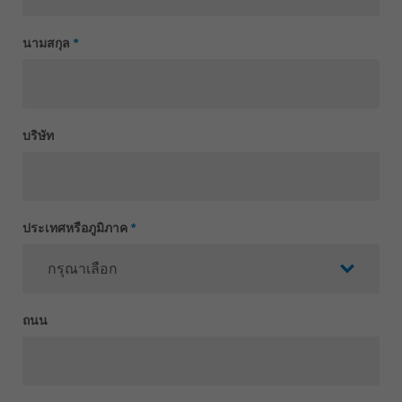
Singapore
english
นามสกุล
*
Slovenija
slovenski
Suomi
english
บริษัท
Taiwan
english
Türkiye
ประเทศหรือภูมิภาค
*
türkçe
USA
english
Việt Nam
ถนน
tiếng việt
中国
中文