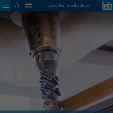
ภาษา
โปรแกรม Diamaster EdgeExpert
México
การนำทางหน้า
ค้นหาหน้า
español
Nederland
nederlands
Österreich
deutsch
Polska
polski
Portugal
português
România
Română
Schweiz
deutsch
français