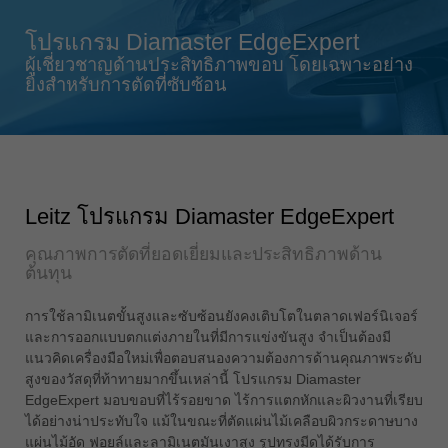
Singapore
english
โปรแกรม Diamaster EdgeExpert
Slovenija
ผู้เชี่ยวชาญด้านประสิทธิภาพขอบ โดยเฉพาะอย่าง
ยิ่งสำหรับการตัดที่ซับซ้อน
slovenski
Suomi
english
Taiwan
english
Leitz โปรแกรม Diamaster EdgeExpert
Türkiye
คุณภาพการตัดที่ยอดเยี่ยมและประสิทธิภาพด้าน
türkçe
ต้นทุน
USA
การใช้ลามิเนตขั้นสูงและซับซ้อนยังคงเติบโตในตลาดเฟอร์นิเจอร์
english
และการออกแบบตกแต่งภายในที่มีการแข่งขันสูง จำเป็นต้องมี
Việt Nam
แนวคิดเครื่องมือใหม่เพื่อตอบสนองความต้องการด้านคุณภาพระดับ
สูงของวัสดุที่ท้าทายมากขึ้นเหล่านี้ โปรแกรม Diamaster
tiếng việt
EdgeExpert มอบขอบที่ไร้รอยขาด ไร้การแตกหักและผิวงานที่เรียบ
中国
ได้อย่างน่าประทับใจ แม้ในขณะที่ตัดแผ่นไม้เคลือบผิวกระดาษบาง
中文
แผ่นไม้อัด ฟอยล์และลามิเนตมันเงาสูง รูปทรงมีดได้รับการ