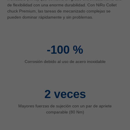
中文
de flexibilidad con una enorme durabilidad. Con NiRo Collet
chuck Premium, las tareas de mecanizado complejas se
ประเทศไทย
pueden dominar rápidamente y sin problemas.
ไทย
Україна
yкраїнська
-100
%
Corrosión debido al uso de acero inoxidable
2
veces
Mayores fuerzas de sujeción con un par de apriete
comparable (80 Nm)