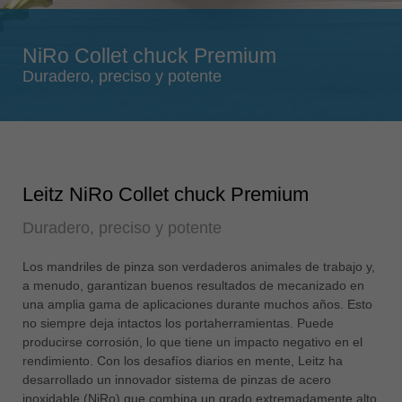
Singapore
english
NiRo Collet chuck Premium
Slovenija
Duradero, preciso y potente
slovenski
Suomi
english
Taiwan
Leitz NiRo Collet chuck Premium
english
Duradero, preciso y potente
Türkiye
türkçe
Los mandriles de pinza son verdaderos animales de trabajo y,
USA
a menudo, garantizan buenos resultados de mecanizado en
english
una amplia gama de aplicaciones durante muchos años. Esto
no siempre deja intactos los portaherramientas. Puede
Việt Nam
producirse corrosión, lo que tiene un impacto negativo en el
tiếng việt
rendimiento. Con los desafíos diarios en mente, Leitz ha
desarrollado un innovador sistema de pinzas de acero
中国
inoxidable (NiRo) que combina un grado extremadamente alto