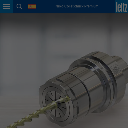
english
language
NiRo Collet chuck Premium
Page navigation
page search
México
español
Nederland
nederlands
Österreich
deutsch
Polska
polski
Portugal
português
România
Română
Schweiz
deutsch
français