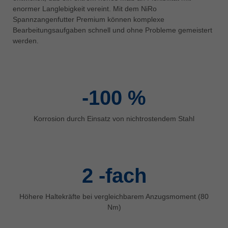
中文
enormer Langlebigkeit vereint. Mit dem NiRo
Spannzangenfutter Premium können komplexe
ประเทศไทย
Bearbeitungsaufgaben schnell und ohne Probleme gemeistert
ไทย
werden.
Україна
yкраїнська
-100
%
Korrosion durch Einsatz von nichtrostendem Stahl
2
-fach
Höhere Haltekräfte bei vergleichbarem Anzugsmoment (80
Nm)