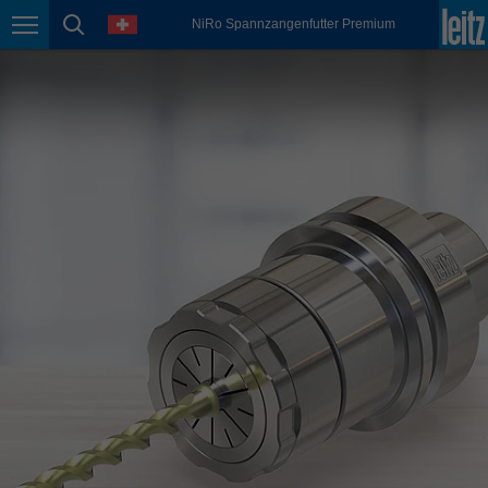
english
Sprache
NiRo Spannzangenfutter Premium
Seitennavigation
Seitensuche
México
español
Nederland
nederlands
Österreich
deutsch
Polska
polski
Portugal
português
România
Română
Schweiz
deutsch
français