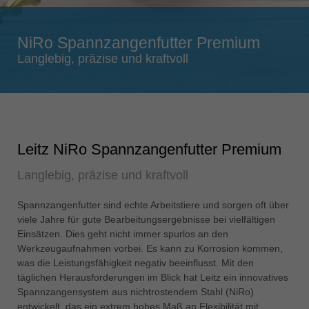
Singapore
english
NiRo Spannzangenfutter Premium
Slovenija
Langlebig, präzise und kraftvoll
slovenski
Suomi
english
Taiwan
Leitz NiRo Spannzangenfutter Premium
english
Langlebig, präzise und kraftvoll
Türkiye
türkçe
Spannzangenfutter sind echte Arbeitstiere und sorgen oft über
USA
viele Jahre für gute Bearbeitungsergebnisse bei vielfältigen
english
Einsätzen. Dies geht nicht immer spurlos an den
Werkzeugaufnahmen vorbei. Es kann zu Korrosion kommen,
Việt Nam
was die Leistungsfähigkeit negativ beeinflusst. Mit den
tiếng việt
täglichen Herausforderungen im Blick hat Leitz ein innovatives
Spannzangensystem aus nichtrostendem Stahl (NiRo)
中国
entwickelt, das ein extrem hohes Maß an Flexibilität mit