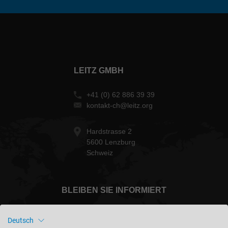
LEITZ GMBH
+41 (0) 62 886 39 39
kontakt-ch@leitz.org
Hardstrasse 2
5600 Lenzburg
Schweiz
BLEIBEN SIE INFORMIERT
Deutsch