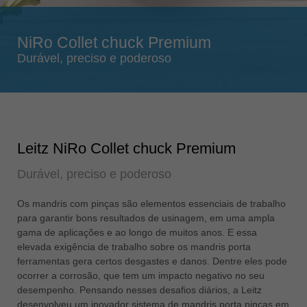
Singapore
english
NiRo Collet chuck Premium
Slovenija
Durável, preciso e poderoso
slovenski
Suomi
english
Taiwan
english
Leitz NiRo Collet chuck Premium
Türkiye
Durável, preciso e poderoso
türkçe
USA
Os mandris com pinças são elementos essenciais de trabalho
para garantir bons resultados de usinagem, em uma ampla
english
gama de aplicações e ao longo de muitos anos. E essa
Việt Nam
elevada exigência de trabalho sobre os mandris porta
tiếng việt
ferramentas gera certos desgastes e danos. Dentre eles pode
ocorrer a corrosão, que tem um impacto negativo no seu
中国
desempenho. Pensando nesses desafios diários, a Leitz
中文
desenvolveu um inovador sistema de mandris porta pinças em