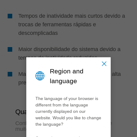
Tempos de inatividade mais curtos devido a
trocas de ferramentas rápidas e
descomplicadas
Maior disponibilidade do sistema devido a
tempos de inatividade reduzidos
Region and
Maior vida útil da ferramenta devido à alta
language
precisão de concentricidade
The language of your browser is
different from the language
Qualidade
currently displayed on our
website. Would you like to change
Confiabilidade do processo ao longo de
the language?
muitos anos