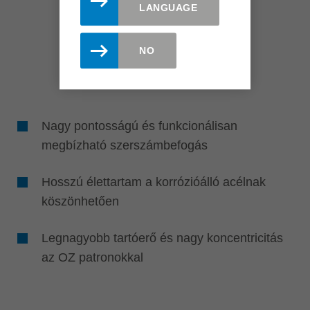
LANGUAGE
NO
Nagy pontosságú és funkcionálisan
megbízható szerszámbefogás
Hosszú élettartam a korrózióálló acélnak
köszönhetően
Legnagyobb tartóerő és nagy koncentricitás
az OZ patronokkal