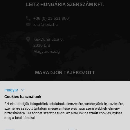
LEITZ HUNGÁRIA SZERSZÁM KFT.
+36 (0) 23 521 900
leitz@leitz.hu
Kis-Duna utca 6.
2030 Érd
Magyarország
MARADJON TÁJÉKOZOTT
magyar
Cookies használunk
Magyarország - magyar
Ezt elküldhetjük látogatóink adatainak elemzésére, webhelyünk fejlesztésére,
személyre szabott tartalom megjelenítésére és nagyszerű webhely-élmény
biztosítására. Ha többet szeretne tudni az általunk használt cookies, nyissa
meg a beállításokat.
HELY KERESÉSE