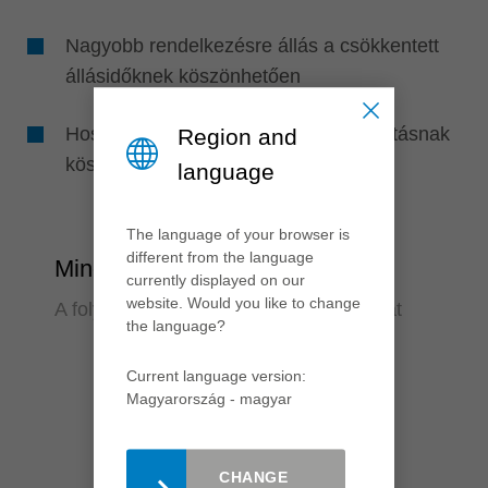
Nagyobb rendelkezésre állás a csökkentett
állásidőknek köszönhetően
Hosszabb éltartam a nagy koncentricitásnak
Region and
köszönhetően
language
The language of your browser is
different from the language
Minőség
currently displayed on our
website. Would you like to change
A folyamat megbízhatósága sok éven át
the language?
Current language version:
Magyarország - magyar
CHANGE