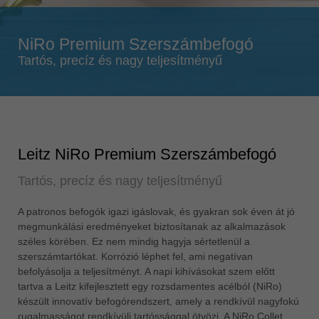
Singapore
english
NiRo Premium Szerszámbefogó
Slovenija
Tartós, precíz és nagy teljesítményű
slovenski
Suomi
english
Taiwan
english
Leitz NiRo Premium Szerszámbefogó
Türkiye
Tartós, precíz és nagy teljesítményű
türkçe
USA
A patronos befogók igazi igáslovak, és gyakran sok éven át jó
megmunkálási eredményeket biztosítanak az alkalmazások
english
széles körében. Ez nem mindig hagyja sértetlenül a
Việt Nam
szerszámtartókat. Korrózió léphet fel, ami negatívan
tiếng việt
befolyásolja a teljesítményt. A napi kihívásokat szem előtt
tartva a Leitz kifejlesztett egy rozsdamentes acélból (NiRo)
中国
készült innovatív befogórendszert, amely a rendkívül nagyfokú
中文
rugalmasságot rendkívüli tartóssággal ötvözi. A NiRo Collet