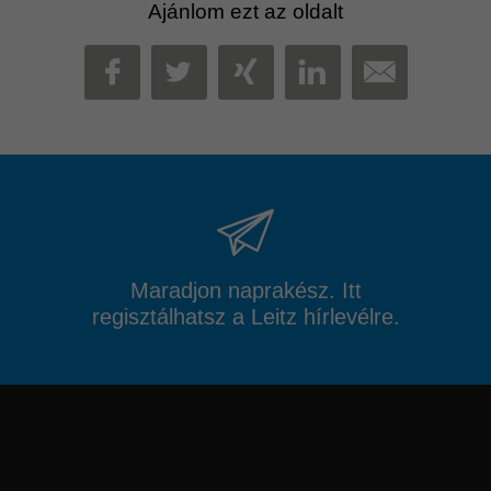
Ajánlom ezt az oldalt
MAIL
FACEBOOK
TWITTER
XING
LINKEDIN
Maradjon naprakész. Itt
regisztálhatsz a Leitz hírlevélre.