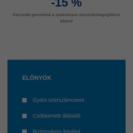
-15
%
Karcsúbb geometria a szabványos szerszámbegogókhoz
képest
ELŐNYÖK
Gyors szerszámcsere
Csökkentett állásidő
Biztonságos felvétel