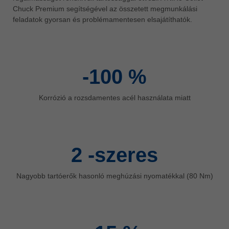
Chuck Premium segítségével az összetett megmunkálási
ประเทศไทย
feladatok gyorsan és problémamentesen elsajátíthatók.
ไทย
Україна
yкраїнська
-100
%
Korrózió a rozsdamentes acél használata miatt
2
-szeres
Nagyobb tartóerők hasonló meghúzási nyomatékkal (80 Nm)