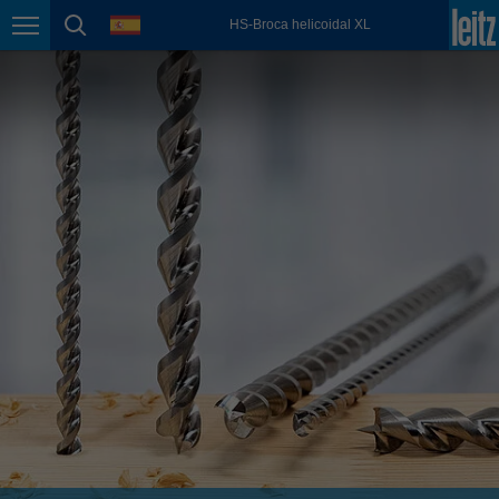
english
language
HS-Broca helicoidal XL
Page navigation
page search
México
español
Nederland
nederlands
Österreich
deutsch
Polska
polski
Portugal
português
România
Română
Schweiz
deutsch
français