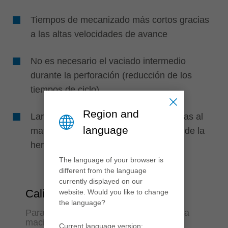
Tiempos de mecanizado más cortos gracias
a las altas velocidades de avance
No es necesario el vaciado intermedio
durante la perforación (reducción de los
tiempos de ciclo)
Region and
Larga vida útil de la herramienta gracias al
language
material de corte HS y a la geometría de la
herramienta
The language of your browser is
different from the language
currently displayed on our
Calidad
website. Would you like to change
the language?
Para perforaciones perfectas en madera
maciza
Current language version: