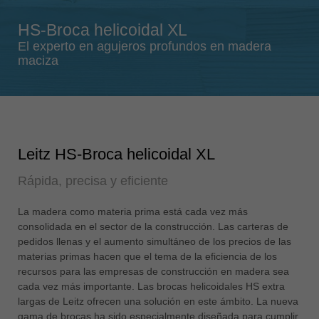
Singapore
HS-Broca helicoidal XL
english
El experto en agujeros profundos en madera
Slovenija
maciza
slovenski
Suomi
english
Taiwan
Leitz HS-Broca helicoidal XL
english
Rápida, precisa y eficiente
Türkiye
türkçe
La madera como materia prima está cada vez más
USA
consolidada en el sector de la construcción. Las carteras de
english
pedidos llenas y el aumento simultáneo de los precios de las
materias primas hacen que el tema de la eficiencia de los
Việt Nam
recursos para las empresas de construcción en madera sea
tiếng việt
cada vez más importante. Las brocas helicoidales HS extra
largas de Leitz ofrecen una solución en este ámbito. La nueva
中国
gama de brocas ha sido especialmente diseñada para cumplir