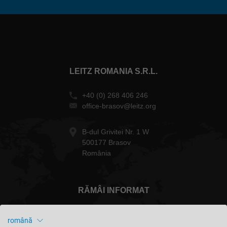
LEITZ ROMANIA S.R.L.
+40 (0) 268 406 246
office-brasov@leitz.org
B-dul Grivitei Nr. 1 W
500177 Brasov
România
RĂMÂI INFORMAT
română