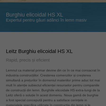
Singapore
english
Burghiu elicoidal HS XL
Slovenija
Expertul pentru găuri adânci în lemn masiv
slovenski
Suomi
english
Taiwan
english
Leitz Burghiu elicoidal HS XL
Türkiye
Rapid, precis și eficient
türkçe
USA
Lemnul ca material primar devine din ce în ce mai consacrat în
industria construcțiilor. Cresterea comenzilor și creșterea
english
simultană a prețurilor în domeniul materiilor prime aduc tot mai
Việt Nam
mult în atenție subiectul eficienței resurselor pentru companiile
tiếng việt
de construcții din lemn. Burghiile elicoidale HS extra-lungi de la
Leitz oferă o soluție în acest domeniu. Noua gamă de burghie
中国
a fost special concepută pentru a satisface cerințele in
中文
materialele specifice utilizate în construcția din lemn și le