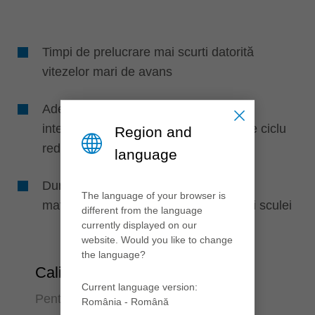
Timpi de prelucrare mai scurti datorită
vitezelor mari de avans
Adesea, nu este necesară golirea
intermediară în timpul gauririi (timpi de ciclu
Region and
redusi)
language
Durată lungă de viață a sculei datorită
The language of your browser is
materialului de tăiere HS și geometriei sculei
different from the language
currently displayed on our
website. Would you like to change
the language?
Calitate
Current language version:
Pentru gauri perfecte din lemn masiv
România - Română