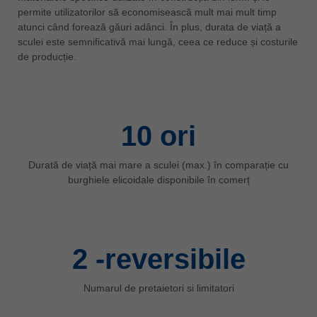
permite utilizatorilor să economisească mult mai mult timp
ประเทศไทย
atunci când forează găuri adânci. În plus, durata de viață a
ไทย
sculei este semnificativă mai lungă, ceea ce reduce și costurile
de producție.
Україна
yкраїнська
10
ori
Durată de viață mai mare a sculei (max.) în comparație cu
burghiele elicoidale disponibile în comerț
2
-reversibile
Numarul de pretaietori si limitatori