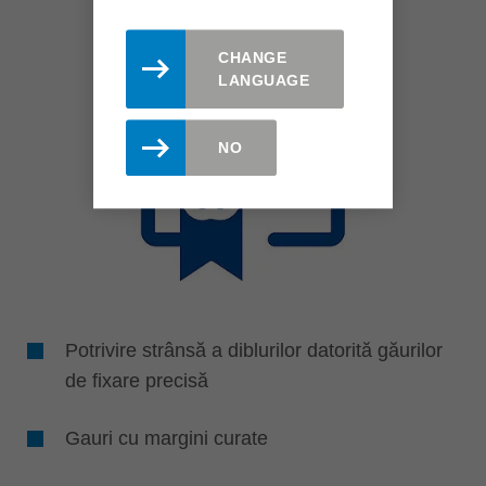
CHANGE
LANGUAGE
NO
Potrivire strânsă a diblurilor datorită găurilor
de fixare precisă
Gauri cu margini curate