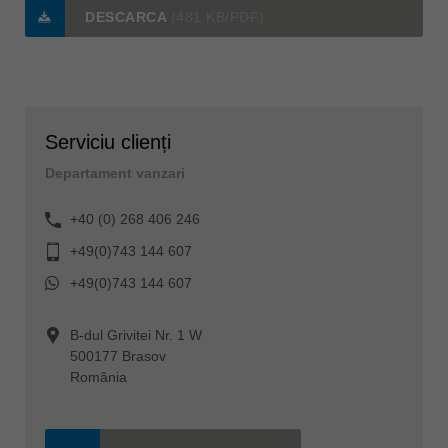
DESCARCA
(481 KB/PDF)
Serviciu clienți
Departament vanzari
+40 (0) 268 406 246
+49(0)743 144 607
+49(0)743 144 607
B-dul Grivitei Nr. 1 W
500177 Brasov
România