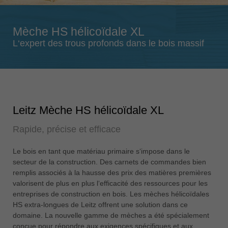
Singapore
english
Mèche HS hélicoïdale XL
Slovenija
L‘expert des trous profonds dans le bois massif
slovenski
Suomi
english
Taiwan
Leitz Mèche HS hélicoïdale XL
english
Rapide, précise et efficace
Türkiye
türkçe
Le bois en tant que matériau primaire s‘impose dans le
USA
secteur de la construction. Des carnets de commandes bien
english
remplis associés à la hausse des prix des matières premières
valorisent de plus en plus l‘efficacité des ressources pour les
Việt Nam
entreprises de construction en bois. Les mèches hélicoïdales
tiếng việt
HS extra-longues de Leitz offrent une solution dans ce
domaine. La nouvelle gamme de mèches a été spécialement
中国
conçue pour répondre aux exigences spécifiques et aux