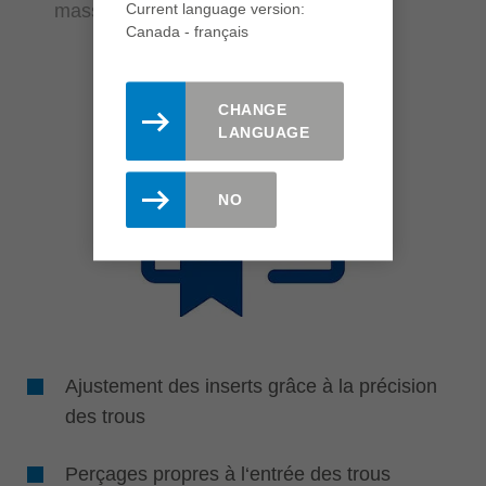
massif
Current language version:
Canada - français
CHANGE
LANGUAGE
NO
Ajustement des inserts grâce à la précision
des trous
Perçages propres à l‘entrée des trous