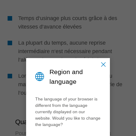
Temps d‘usinage plus courts grâce à des
vitesses d‘avance élevées
La plupart du temps, aucune reprise
intermédiaire n‘est nécessaire pendant
l‘alésage (temps de cycle réduits)
Region and
Longue durée de vie de l‘outil grâce au
language
matériau de coupe HS et à la géométrie de
l‘outil
The language of your browser is
different from the language
currently displayed on our
website. Would you like to change
Qualité
the language?
Pour des perçages parfaits dans le bois