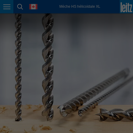
english
language
Mèche HS hélicoïdale XL
Page navigation
page search
México
español
Nederland
nederlands
Österreich
deutsch
Polska
polski
Portugal
português
România
Română
Schweiz
deutsch
français