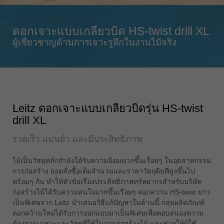
Singapore
english
ดอกเจาะแบบเกลียวบิด HS-twist drill XL
Slovenija
ผู้เชี่ยวชาญด้านการเจาะรูลึกในงานไม้จริง
slovenski
Suomi
english
Taiwan
english
Leitz ดอกเจาะแบบเกลียวบิดรุ่น HS-twist
drill XL
Türkiye
türkçe
รวดเร็ว แม่นยำ และมีประสิทธิภาพ
USA
english
ไม้เป็นวัสดุหลักกำลังได้รับความนิยมมากขึ้นเรื่อยๆ ในอุตสาหกรรม
การก่อสร้าง ยอดสั่งซื้อเต็มจำนวนและราคาวัตถุดิบที่สูงขึ้นไป
Việt Nam
พร้อมๆ กัน ทำให้หัวข้อเรื่องประสิทธิภาพทรัพยากรสำหรับบริษัท
tiếng việt
ก่อสร้างไม้ได้รับความสนใจมากขึ้นเรื่อยๆ ดอกสว่าน HS-twist ยาว
เป็นพิเศษจาก Leitz นำเสนอวิธีแก้ปัญหาในด้านนี้ กลุ่มผลิตภัณฑ์
中国
ดอกคว้านใหม่ได้รับการออกแบบมาเป็นพิเศษเพื่อตอบสนองความ
中文
ต้องการเฉพาะและวัสดุที่ใช้ในการก่อสร้างไม้ และช่วยให้ผู้ใช้