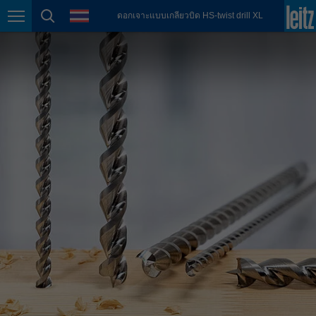
ภาษา
ดอกเจาะแบบเกลียวบิด HS-twist drill XL
México
การนำทางหน้า
ค้นหาหน้า
español
Nederland
nederlands
Österreich
deutsch
Polska
polski
Portugal
português
România
Română
Schweiz
deutsch
français