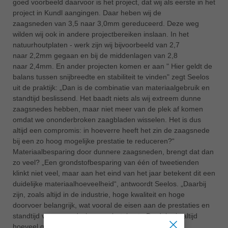
goed voorbeeld daarvoor is het project, dat wij als eerste in het
project in Kundl aangingen. Daar heben wij de
zaagsneden van 3,5 naar 3,0mm gereduceerd. Deze weg
wilden wij ook in andere projectbereiken inslaan. In het
natuurhoutplaten - werk zijn wij bijvoorbeeld van 2,7
naar 2,2mm gegaan en bij de middenlagen van 2,8
naar 2,4mm. En ander projecten komen er aan " Hier geldt de
balans tussen snijbreedte en stabiliteit te vinden" zegt Seelos
uit de praktijk: „Dan is de combinatie van materiaalgebruik en
standtijd beslissend. Het baadt niets als wij extreem dunne
zaagsnedes hebben, maar niet meer van de plek af komen
omdat we ononderbroken zaagbladen wisselen. Het is dus
altijd een compromis: in hoeverre heeft het zin de zaagsnede
bij een zo hoog mogelijke prestatie te reduceren?“
Materiaalbesparing door dunnere zaagsneden, brengt dat dan
zo veel? „Een grondstofbesparing van één of tweetienden
klinkt niet veel, maar aan het eind van het jaar betekent dit een
duidelijke materiaalhoeveelheid“, antwoordt Seelos. „Daarbij
zijn, zoals altijd in de industrie, hoge kwaliteit en hoge
doorvoer belangrijk, wat vooral de eisen aan de prestaties en
standtijd van gereedschappen betekent. De deler is altijd
hoeveel gedeeld door kosten.“