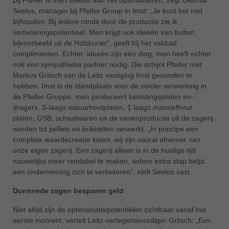
Bij Pfeifer is men steeds aan het optimaliseren, zegt Dietmar
Seelos, manager bij Pfeifer Group in Imst: „Je kunt het niet
ประเทศไทย
bijhouden. Bij iedere ronde door de productie zie ik
ไทย
verbeteringspotentieel. Men krijgt ook ideeën van buiten,
bijvoorbeeld uit de Holzkurier“, geeft hij het vakbad
Україна
complimenten. Echter, ideeën zijn één ding, men heeft echter
yкраїнська
ook een sympathieke partner nodig. Die schijnt Pfeifer met
Markus Gritsch van de Leitz vestiging Imst gevonden te
hebben. Imst is de standplaats voor de verder verwerking in
de Pfeifer-Gruppe, men produceert bekistingsplaten en -
dragers, 3-laags natuurhoutplaten, 1 laags massiefhout
platen, OSB, schaafwaren en de nevenproductie uit de zagerij
worden tot pellets en brikketten verwerkt. „In principe een
complete waardecreatie keten, wij zijn vooral afnemer van
onze eigen zagerij. Een zagerij alleen is in de huidige tijd
nauwelijks meer rendabel te maken, iedere extra stap helpt
een onderneming zich te verbeteren“, stelt Seelos vast.
Dunsnede zagen besparen geld
Niet altijd zijn de optimalsatiepotentiëlen zichtbaar vanaf het
eerste moment, vertelt Leitz-vertegenwoordiger Gritsch: „Een