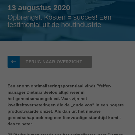
Singapore
13 augustus 2020
english
Opbrengst: Kosten = succes! Een
Slovenija
testimonial uit de houtindustrie
slovenski
Suomi
english
Taiwan
english
TERUG NAAR OVERZICHT
Türkiye
türkçe
Een enorm optimaliseringspotentiaal vindt Pfeifer-
USA
manager Dietmar Seelos altijd weer in
english
het gereedschapsgebied. Vaak zijn het
kwaliteitsverbeteringen die de „oude vos“ in een hogere
Việt Nam
productwaarde omzet. Als dan uit het nieuwe
tiếng việt
gereedschap ook nog een tienvoudige standtijd komt -
des te beter.
中国
中文