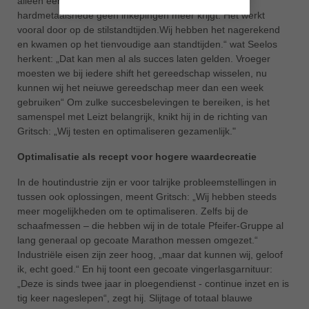
alleen een veel betere snijkwaliteitm omdat de
hardmetaalsnede geen inkepingen meer krijgt. Het werkt
vooral door op de stilstandtijden.Wij hebben het nagerekend
en kwamen op het tienvoudige aan standtijden.“ wat Seelos
herkent: „Dat kan men al als succes laten gelden. Vroeger
moesten we bij iedere shift het gereedschap wisselen, nu
kunnen wij het neiuwe gereedschap meer dan een week
gebruiken“ Om zulke succesbelevingen te bereiken, is het
samenspel met Leizt belangrijk, knikt hij in de richting van
Gritsch: „Wij testen en optimaliseren gezamenlijk."
Optimalisatie als recept voor hogere waardecreatie
In de houtindustrie zijn er voor talrijke probleemstellingen in
tussen ook oplossingen, meent Gritsch: „Wij hebben steeds
meer mogelijkheden om te optimaliseren. Zelfs bij de
schaafmessen – die hebben wij in de totale Pfeifer-Gruppe al
lang generaal op gecoate Marathon messen omgezet.“
Industriële eisen zijn zeer hoog, „maar dat kunnen wij, geloof
ik, echt goed.“ En hij toont een gecoate vingerlasgarnituur:
„Deze is sinds twee jaar in ploegendienst - continue inzet en is
tig keer nageslepen“, zegt hij. Slijtage of totaal blauwe