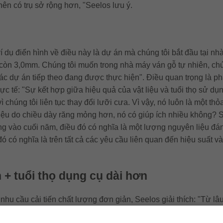
nên có trụ sở rộng hơn, "Seelos lưu ý.
n
t ví dụ điển hình về điều này là dự án mà chúng tôi bắt đầu tại 
òn 3,0mm. Chúng tôi muốn trong nhà máy ván gỗ tự nhiên, chún
 dự án tiếp theo đang được thực hiện". Điều quan trọng là phả
c tế: "Sự kết hợp giữa hiệu quả của vật liệu và tuổi thọ sử dụn
húng tôi liên tục thay đổi lưỡi cưa. Vì vậy, nó luôn là một thỏ
liệu do chiều dày răng mỏng hơn, nó có giúp ích nhiều không? Se
 vào cuối năm, điều đó có nghĩa là một lượng nguyên liệu đán
ó có nghĩa là trên tất cả các yêu cầu liên quan đến hiệu suất và
 + tuổi thọ dụng cụ dài hơn
o nhu cầu cải tiến chất lượng đơn giản, Seelos giải thích: "Từ 
ất lượng cạnh kém của các tấm cửa chớp" . Leitz đã giải quyết v