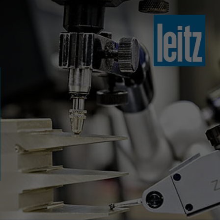
slovenski
english
english
türkçe
english
tiếng việt
中文
ไทย
yкраїнська