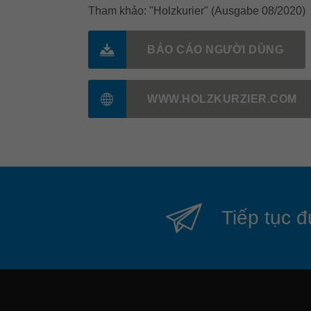
Tham khảo: "Holzkurier" (Ausgabe 08/2020)
BÁO CÁO NGƯỜI DÙNG
WWW.HOLZKURZIER.COM
Tiếp tục đ