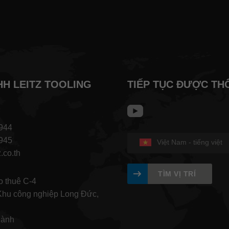
HH LEITZ TOOLING
TIẾP TỤC ĐƯỢC TH
944
945
Việt Nam - tiếng việt
.co.th
TÌM VỊ TRÍ
 thuê C-4
hu công nghiệp Long Đức,
hành