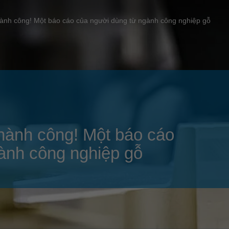
Slovenija
español
Suomi
hành công! Một báo cáo của người dùng từ ngành công nghiệp gỗ
français
Taiwan
english
Türkiye
italiano
USA
english
Việt Nam
日本語
中国
english
Thành công! Một báo cáo
ประเทศไทย
magyar
ành công nghiệp gỗ
Україна
english
español