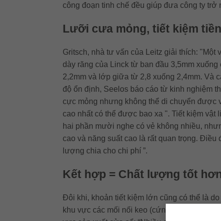
công đoạn tinh chế đều giúp đưa công ty trở 
Lưỡi cưa mỏng, tiết kiệm tiề
Gritsch, nhà tư vấn của Leitz giải thích: "Mộ
dày răng của Linck từ ban đầu 3,5mm xuống c
2,2mm và lớp giữa từ 2,8 xuống 2,4mm. Và các
độ ổn định, Seelos báo cáo từ kinh nghiệm thự
cực mỏng nhưng không thể di chuyển được vì c
cao nhất có thể được bao xa ". Tiết kiệm vật 
hai phần mười nghe có vẻ không nhiều, nhưng
cao và năng suất cao là rất quan trọng. Điều đ
lượng chia cho chi phí ”.
Kết hợp = Chất lượng tốt hơn
Đôi khi, khoản tiết kiệm lớn cũng có thể là d
khu vực các mối nối keo (cứng) và dẫn đến ch