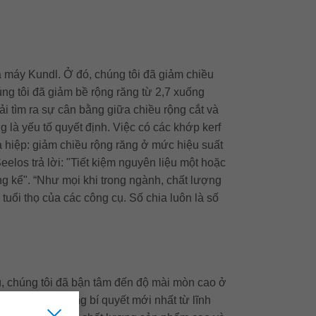
nhà máy Kundl. Ở đó, chúng tôi đã giảm chiều
g tôi đã giảm bề rộng răng từ 2,7 xuống
i tìm ra sự cân bằng giữa chiều rộng cắt và
g là yếu tố quyết định. Việc có các khớp kerf
a hiệp: giảm chiều rộng răng ở mức hiệu suất
elos trả lời: "Tiết kiệm nguyên liệu một hoặc
g kể". “Như mọi khi trong ngành, chất lượng
 tuổi thọ của các công cụ. Số chia luôn là số
lâu, chúng tôi đã bận tâm đến độ mài mòn cao ở
ấn đề này bằng bí quyết mới nhất từ ​​lĩnh