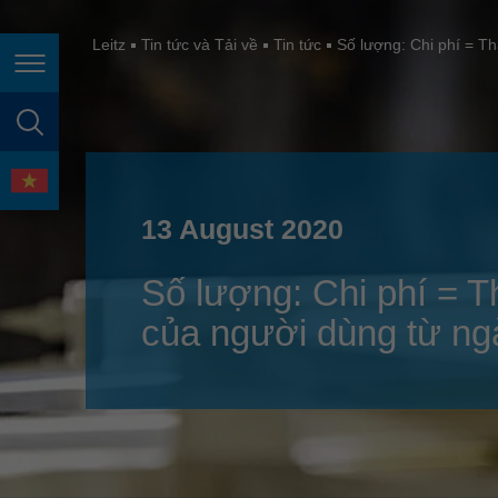
España
France
Leitz
Tin tức và Tải về
Tin tức
Số lượng: Chi phí = T
Điều hướng trang
Great Britain
Italia
tìm kiếm trang
India
ngôn ngữ
Japan (日本)
13 August 2020
Lietuva
Số lượng: Chi phí = 
Magyarország
của người dùng từ ng
Malaysia
México