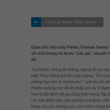
TRỞ LẠI PHẦN TỔNG QUAN
Giám đốc nhà máy Pfeifer, Dietmar Seelos 
về chất lượng sẽ được “cáo già” chuyển th
tốt.
Tại Pfeifer, chúng tôi không ngừng tối ưu h
biết: “Bạn không thể theo kịp chúng.” Tôi n
chẳng hạn như từ Holzkurier ", anh ấy nói vớ
Pfeifer dường như đã tìm thấy anh ấy ở Markus
Imst là địa điểm để gia công thêm trong Tập 
các sản phẩm phụ của xưởng cưa được chế biế
hàng của các xưởng cưa của chính chúng tôi.