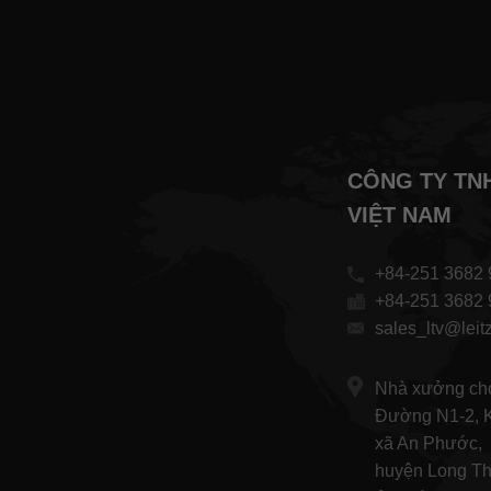
CÔNG TY TN
VIỆT NAM
+84-251 3682 
+84-251 3682 
sales_ltv@leitz
Nhà xưởng cho
Đường N1-2, K
xã An Phước,
huyện Long T