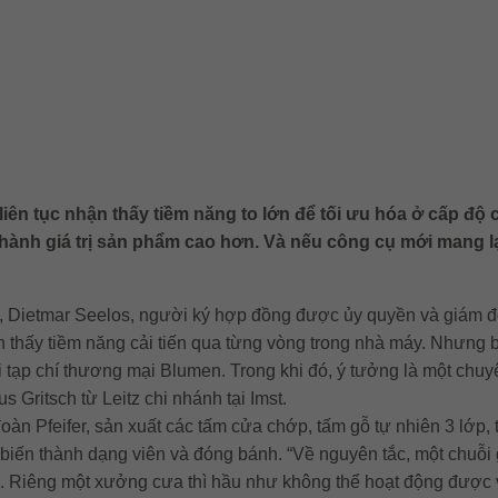
liên tục nhận thấy tiềm năng to lớn để tối ưu hóa ở cấp độ
ành giá trị sản phẩm cao hơn. Và nếu công cụ mới mang lại
óa, Dietmar Seelos, người ký hợp đồng được ủy quyền và giám đ
hận thấy tiềm năng cải tiến qua từng vòng trong nhà máy. Nhưng
i tạp chí thương mại Blumen. Trong khi đó, ý tưởng là một chuy
 Gritsch từ Leitz chi nhánh tại Imst.
đoàn Pfeifer, sản xuất các tấm cửa chớp, tấm gỗ tự nhiên 3 lớp
n thành dạng viên và đóng bánh. “Về nguyên tắc, một chuỗi giá
 Riêng một xưởng cưa thì hầu như không thể hoạt động được về