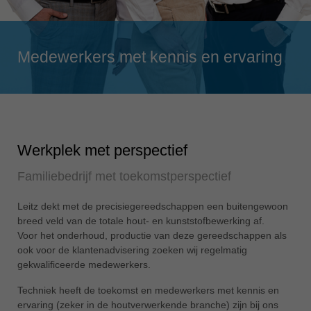
Singapore
english
Slovenija
Medewerkers met kennis en ervaring
slovenski
Suomi
english
Taiwan
english
Werkplek met perspectief
Türkiye
Familiebedrijf met toekomstperspectief
türkçe
USA
Leitz dekt met de precisiegereedschappen een buitengewoon
breed veld van de totale hout- en kunststofbewerking af.
english
Voor het onderhoud, productie van deze gereedschappen als
Việt Nam
ook voor de klantenadvisering zoeken wij regelmatig
tiếng việt
gekwalificeerde medewerkers.
中国
Techniek heeft de toekomst en medewerkers met kennis en
中文
ervaring (zeker in de houtverwerkende branche) zijn bij ons