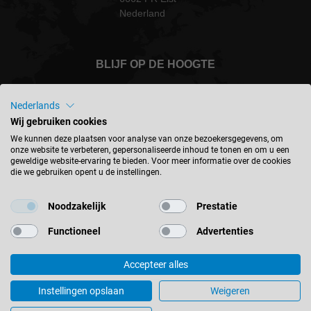
Nederland
BLIJF OP DE HOOGTE
Nederlands
Wij gebruiken cookies
Nederland - nederlands
We kunnen deze plaatsen voor analyse van onze bezoekersgegevens, om
onze website te verbeteren, gepersonaliseerde inhoud te tonen en om u een
geweldige website-ervaring te bieden. Voor meer informatie over de cookies
die we gebruiken opent u de instellingen.
LOCATIE ZOEKEN
Noodzakelijk
Prestatie
Functioneel
Advertenties
Accepteer alles
© 2026 Leitz GmbH & Co. KG
Colofon
Contact
Privacyverklaring
Algemene voorwaarden
Instellingen opslaan
Weigeren
Cookie instellingen