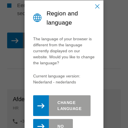
Een aantrekkelijk salaris en goede
Region and
secundaire arbeidsvoorwaarden
language
The language of your browser is
ACTUELE VACATURES
different from the language
currently displayed on our
website. Would you like to change
the language?
Current language version:
Nederland - nederlands
Afdeling HR
CHANGE
HR
LANGUAGE
+31 (0) 481 748 100
NO