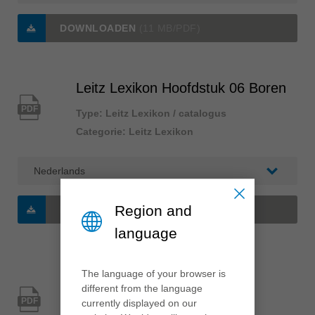
DOWNLOADEN
(11 MB/PDF)
Leitz Lexikon Hoofdstuk 06 Boren
PDF
Type: Leitz Lexikon / catalogus
Categorie: Leitz Lexikon
Region and
DOWNLOADEN
(6 MB/PDF)
language
Leitz Lexikon Hoofdstuk 07
The language of your browser is
different from the language
Opspansystemen
PDF
currently displayed on our