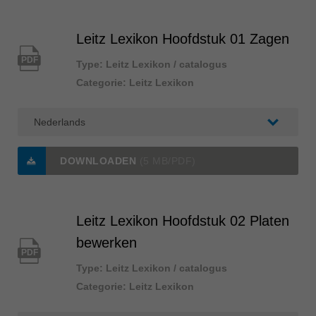
Singapore
english
Leitz Lexikon Hoofdstuk 01 Zagen
Slovenija
slovenski
PDF
Type: Leitz Lexikon / catalogus
Categorie: Leitz Lexikon
Suomi
english
Taiwan
english
DOWNLOADEN
(5 MB/PDF)
Türkiye
türkçe
USA
Leitz Lexikon Hoofdstuk 02 Platen
english
bewerken
Việt Nam
PDF
tiếng việt
Type: Leitz Lexikon / catalogus
Categorie: Leitz Lexikon
中国
中文