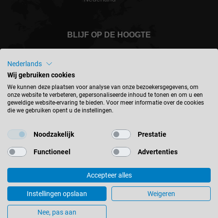
BLIJF OP DE HOOGTE
Nederlands
Wij gebruiken cookies
Nederland - nederlands
We kunnen deze plaatsen voor analyse van onze bezoekersgegevens, om
onze website te verbeteren, gepersonaliseerde inhoud te tonen en om u een
geweldige website-ervaring te bieden. Voor meer informatie over de cookies
die we gebruiken opent u de instellingen.
LOCATIE ZOEKEN
Noodzakelijk
Prestatie
Functioneel
Advertenties
Accepteer alles
© 2026 Leitz GmbH & Co. KG
Colofon
Contact
Privacyverklaring
Algemene voorwaarden
Instellingen opslaan
Weigeren
Cookie instellingen
Nee, pas aan