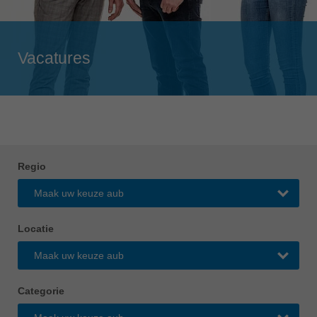
Singapore
english
Slovenija
Vacatures
slovenski
Suomi
english
Taiwan
english
Regio
Türkiye
türkçe
USA
english
Locatie
Việt Nam
tiếng việt
Categorie
中国
中文