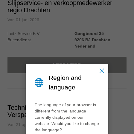
Slijpservice- en verkoopmedewerker
regio Drachten
Van
01 juni 2026
Leitz Service B.V.
Gangboord 35
Buitendienst
9206 BJ Drachten
Nederland
LEES MEER
Region and
language
The language of your browser is
Technisch Verkoopadviseur
different from the language
Verspaningsgereedschappen
currently displayed on our
website. Would you like to change
Van
21 april 2026
the language?