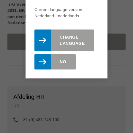
's-Gravenweg 328,
Current language version:
2911, BK Nieuwerkerk
Nederland - nederlands
aan den IJssel
Nederland
CHANGE
LEES MEER
LANGUAGE
NO
Afdeling HR
HR
+31 (0) 481 748 100