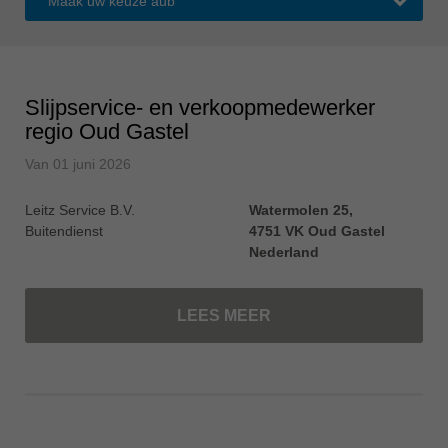
ประเทศไทย
ไทย
Україна
Slijpservice- en verkoopmedewerker
yкраїнська
regio Oud Gastel
Van
01 juni 2026
Leitz Service B.V.
Watermolen 25,
Buitendienst
4751 VK Oud Gastel
Nederland
LEES MEER