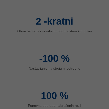
ประเทศไทย
ไทย
2
-kratni
Україна
yкраїнська
Obračljivi noži z rezalnim robom ostrim kot britev
-100
%
Nastavljanje na stroju ni potrebno
100
%
Ponovna uporaba nabrušenih rezil