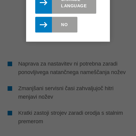
LANGUAGE
NO
Naprava za nastavitev ni potrebna zaradi
ponovljivega natančnega nameščanja nožev
Zmanjšani servisni časi zahvaljujoč hitri
menjavi nožev
Kratki zastoji strojev zaradi orodja s stalnim
premerom