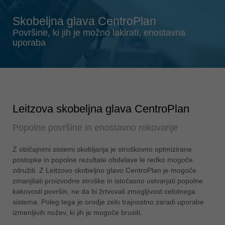
Singapore
english
Skobeljna glava CentroPlan
Slovenija
Površine, ki jih je možno lakirati, enostavna
uporaba
slovenski
Suomi
english
Taiwan
english
Leitzova skobeljna glava CentroPlan
Türkiye
Popolne površine in enostavno rokovanje
türkçe
USA
Z običajnimi sistemi skobljanja je stroškovno optmizirane
postopke in popolne rezultate obdelave le redko mogoče
english
združiti. Z Leitzovo skobeljno glavo CentroPlan je mogoče
Việt Nam
zmanjšati proizvodne stroške in istočasno ustvarjati popolne
tiếng việt
kakovosti površin, ne da bi žrtvovali zmogljivost celotnega
sistema. Poleg tega je orodje zelo trajnostno zaradi uporabe
中国
izmenljivih nožev, ki jih je mogoče brusiti.
中文