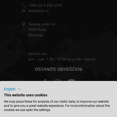
+386 (0) 4 238 1210
leitz@leitz.si
Savska cesta 14
4000 Kranj
Slovenija
delovni čas:
pon. - pet. 7:30 - 16:00 (prazniki: zaprto)
OSTANITE OBVEŠČENI
English
This website uses cookies
Slovenija - slovenski
We may place these for analysis of our visitor data, to improve our website
and to give you a great website experience. For more information about the
cookies we use open the settings.
NAJDITE LOKACIJO