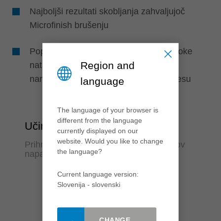
Najboljši rezultati skobljanja zahvaljujoč
Microfinish brušenju
Popolna kakovost obdelave zaradi visoke
Region and
natančnosti koncentričnosti, saj je nož
nameščen neposredno v nosilnem telesu
language
The language of your browser is
different from the language
Učinkovitost
currently displayed on our
website. Would you like to change
Prihranek časa in zmanjšanje dejavnikov
the language?
napak
Current language version:
Slovenija - slovenski
CHANGE