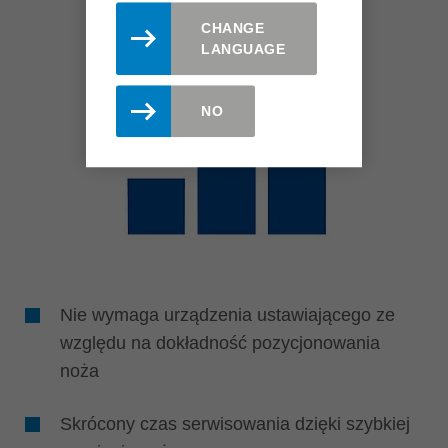
CHANGE
LANGUAGE
NO
Nie wymaga urządzenia ustawiającego ze
względu na dokładność pozycjonowania
noża
Skrócony czas serwisowania dzięki szybkiej