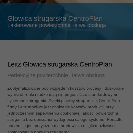
Singapore
english
Głowica strugarska CentroPlan
Slovenija
Lakierowane powierzchnie, łatwa obsługa
slovenski
Suomi
english
Taiwan
english
Leitz Głowica strugarska CentroPlan
Türkiye
Perfekcyjne powierzchnie i łatwa obsługa
türkçe
USA
Zoptymalizowane pod względem kosztów procesy i doskonałe
wyniki obróbki rzadko dają się pogodzić ze standardowymi
english
systemami strugania. Dzięki głowicy strugarskiej CentroPlan
Việt Nam
firmy Leitz możliwe jest obniżenie kosztów produkcji przy
tiếng việt
jednoczesnym zapewnieniu doskonałej jakości powierzchni
strugania bez obniżania wydajności całego systemu. Ponadto
中国
narzędzie jest przyjazne dla środowiska dzięki możliwości
中文
zastosowania noży po regeneracji.