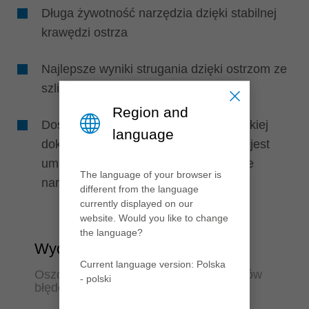
Długa żywotność narzędzia dzięki stabilnej
krawędzi ostrza
Najlepsze wyniki strugania dzięki ostrzom ze
szlifem Microfinish
Region and
Doskonała jakość obróbki dzięki wysokiej
language
dokładności obrotowej, ponieważ nóż jest
umieszczony bezpośrednio w korpusie
The language of your browser is
narzędzia
different from the language
currently displayed on our
website. Would you like to change
the language?
Wydajność
Current language version: Polska
Oszczędność czasu i redukcja czynników
- polski
błędów