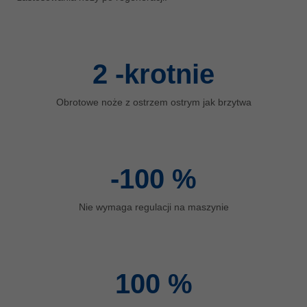
ประเทศไทย
ไทย
Україна
2
-krotnie
yкраїнська
Obrotowe noże z ostrzem ostrym jak brzytwa
-100
%
Nie wymaga regulacji na maszynie
100
%