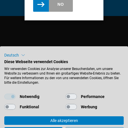
english
NO
Slovenija
slovenski
Suomi
english
Taiwan
LEITZ GMBH
english
Deutsch
Diese Webseite verwendet Cookies
+41 (0) 62 886 39 39
Türkiye
kontakt-ch@leitz.org
Wir verwenden Cookies zur Analyse unserer Besucherdaten, um unsere
türkçe
Website zu verbessern und Ihnen ein großartiges Website-Erlebnis zu bieten.
Für weitere Informationen zu den von uns verwendeten Cookies, öffnen Sie
USA
Hardstrasse 2
bitte die Einstellungen.
english
5600 Lenzburg
Schweiz
Việt Nam
Notwendig
Performance
tiếng việt
Funktional
Werbung
中国
BLEIBEN SIE INFORMIERT
中文
Alle akzeptieren