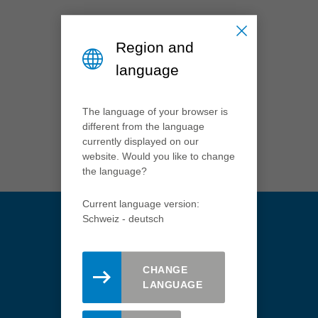
México
español
Region and
Nederland
nederlands
language
Österreich
deutsch
The language of your browser is
different from the language
Polska
currently displayed on our
polski
website. Would you like to change
the language?
Portugal
português
Current language version:
România
Schweiz - deutsch
Română
Schweiz
CHANGE
Immer informiert bleiben.
deutsch
français
LANGUAGE
Abonnieren Sie hier den Leitz
Singapore
Newsletter.