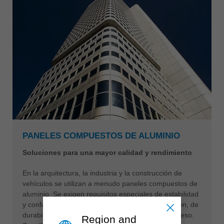
PANELES COMPUESTOS DE ALUMINIO
Soluciones para una mayor calidad y rendimiento
En la arquitectura, la industria y la construcción de
vehículos se utilizan a menudo paneles compuestos de
aluminio. Se exigen requisitos especiales de estabilidad
y conformabilidad de los elementos de construcción, de
durabilidad de las superficies y de reducción del peso.
Region and