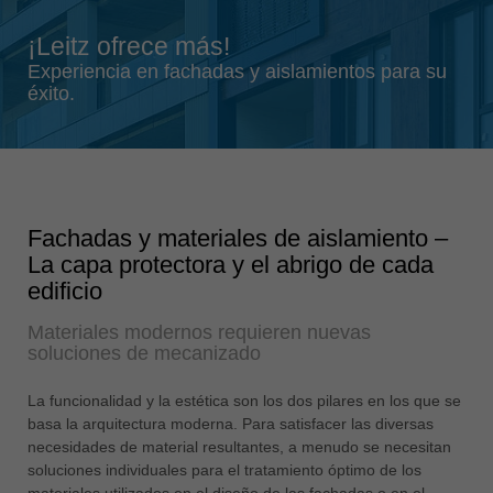
Singapore
¡Leitz ofrece más!
english
Experiencia en fachadas y aislamientos para su
Slovenija
éxito.
slovenski
Suomi
english
Taiwan
Fachadas y materiales de aislamiento –
english
La capa protectora y el abrigo de cada
Türkiye
edificio
türkçe
Materiales modernos requieren nuevas
USA
soluciones de mecanizado
english
La funcionalidad y la estética son los dos pilares en los que se
Việt Nam
basa la arquitectura moderna. Para satisfacer las diversas
tiếng việt
necesidades de material resultantes, a menudo se necesitan
soluciones individuales para el tratamiento óptimo de los
中国
materiales utilizados en el diseño de las fachadas o en el