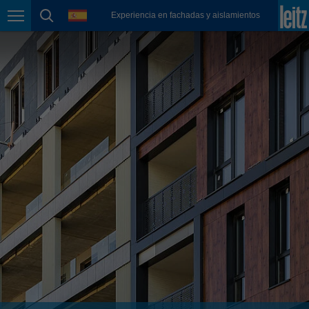
english
language
Experiencia en fachadas y aislamientos
Page navigation
page search
México
español
Nederland
nederlands
Österreich
deutsch
Polska
polski
Portugal
português
România
Română
Schweiz
deutsch
français