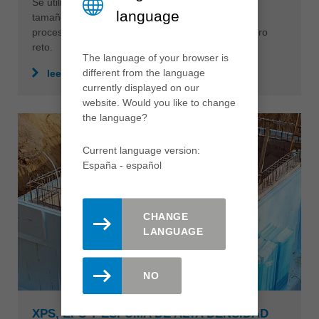
Se utilizan paneles de las más variadas formas,
language
tamaños y texturas, lo que puede convertir el
procesamiento de estos materiales en un verdadero
reto.
The language of your browser is
different from the language
leer más
currently displayed on our
website. Would you like to change
the language?
Current language version:
España - español
CHANGE
LANGUAGE
NO
XPS, EPS Y ESPUMA DE ALTA DENSIDAD