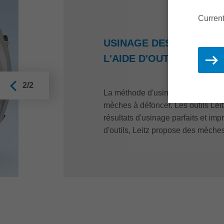
Current
USINAGE DES RAINURES
L'AIDE D'OUTILS DE D
2/2
La méthode d'usinage classique et
mèches à défoncer. Les outils Lei
résultats d'usinage parfaits et i
d'outils, Leitz propose des mèche