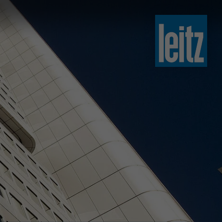
slovenski
english
english
türkçe
english
tiếng việt
中文
ไทย
yкраїнська