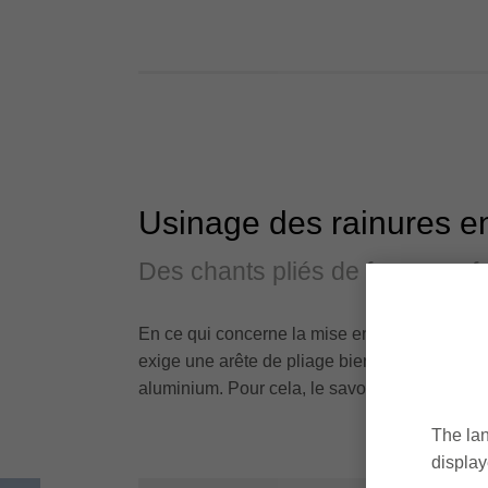
Usinage des rainures e
Des chants pliés de façon parfa
En ce qui concerne la mise en forme, les pan
exige une arête de pliage bien marquée. Une 
aluminium. Pour cela, le savoir réside dans le d
The lan
display