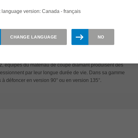
 language version: Canada - français
 EN V SUR CENTRES D'USINAGE CNC À
ÉFONÇAGE DP
CHANGE LANGUAGE
NO
 éprouvée est le fraisage de rainures en V avec des
tz, équipés du matériau de coupe diamant produisent des
mpressionnent par leur longue durée de vie. Dans sa gamme
s à défoncer en version 90° ou en version 135°.