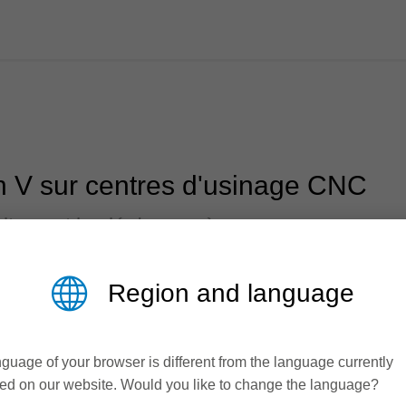
n V sur centres d'usinage CNC
ite sont la clé du succès
neaux composites aluminium sont dans une certaine mesure très
Region and language
rainure en V parfaite est une condition préalable au pliage sû
étail de l'exécution de la rainure et de l'outil.
guage of your browser is different from the language currently
ed on our website. Would you like to change the language?