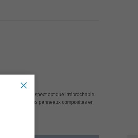
 flexibles. Un aspect optique irréprochable
r et sans erreur des panneaux composites en