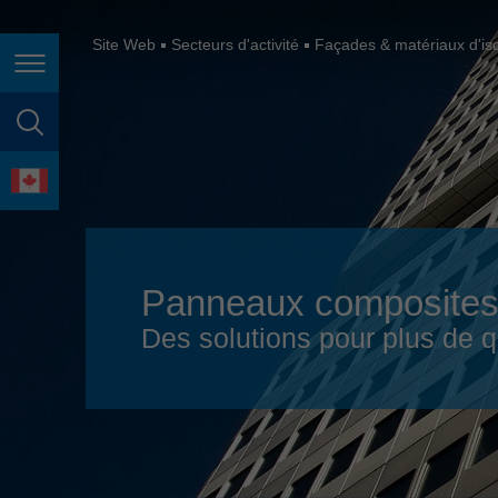
España
France
Site Web
Secteurs d'activité
Façades & matériaux d'iso
Page navigation
Great Britain
Italia
page search
India
language
Japan (日本)
Lietuva
Panneaux composites
Magyarország
Des solutions pour plus de q
Malaysia
México