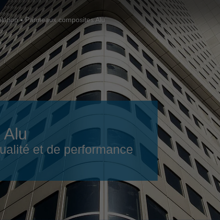
Slovenija
español
Suomi
lation
Panneaux composites Alu
français
Taiwan
english
Türkiye
italiano
USA
english
Việt Nam
日本語
中国
english
 Alu
ประเทศไทย
magyar
ualité et de performance
Україна
english
español