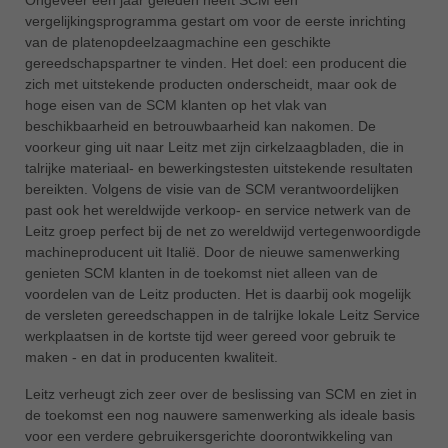
vergelijkingsprogramma gestart om voor de eerste inrichting
ประเทศไทย
van de platenopdeelzaagmachine een geschikte
ไทย
gereedschapspartner te vinden. Het doel: een producent die
zich met uitstekende producten onderscheidt, maar ook de
Україна
hoge eisen van de SCM klanten op het vlak van
yкраїнська
beschikbaarheid en betrouwbaarheid kan nakomen. De
voorkeur ging uit naar Leitz met zijn cirkelzaagbladen, die in
talrijke materiaal- en bewerkingstesten uitstekende resultaten
bereikten. Volgens de visie van de SCM verantwoordelijken
past ook het wereldwijde verkoop- en service netwerk van de
Leitz groep perfect bij de net zo wereldwijd vertegenwoordigde
machineproducent uit Italië. Door de nieuwe samenwerking
genieten SCM klanten in de toekomst niet alleen van de
voordelen van de Leitz producten. Het is daarbij ook mogelijk
de versleten gereedschappen in de talrijke lokale Leitz Service
werkplaatsen in de kortste tijd weer gereed voor gebruik te
maken - en dat in producenten kwaliteit.
Leitz verheugt zich zeer over de beslissing van SCM en ziet in
de toekomst een nog nauwere samenwerking als ideale basis
voor een verdere gebruikersgerichte doorontwikkeling van