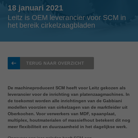
Singapore
18 januari 2021
english
Leitz is OEM leverancier voor SCM in
Slovenija
het bereik cirkelzaagbladen
slovenski
Suomi
english
Taiwan
english
TERUG NAAR OVERZICHT
Türkiye
türkçe
De machineproducent SCM heeft voor Leitz gekozen als
USA
leverancier voor de inrichting van platenzaagmachines. In
english
de toekomst worden alle inrichtingen van de Gabbiani
modellen voorzien van cirkelzagen van de marktleider uit
Việt Nam
Oberkochen. Voor verwerkers van MDF, spaanplaat,
tiếng việt
multiplex, houtmaterialen of massiefhout betekent dit nog
meer flexibiliteit en duurzaamheid in het dagelijkse werk.
中国
中文
Ongeveer een jaar geleden heeft SCM een