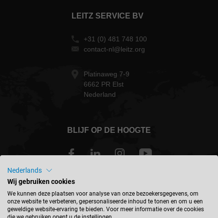
LEITZ SERVICE BV
+31 (0) 481 748 100
contact-nl@leitz.org
Platinaweg 7-9
6662 PR Elst
Nederland
BLIJF OP DE HOOGTE
Nederlands
Wij gebruiken cookies
Nederland - nederlands
We kunnen deze plaatsen voor analyse van onze bezoekersgegevens, om
onze website te verbeteren, gepersonaliseerde inhoud te tonen en om u een
geweldige website-ervaring te bieden. Voor meer informatie over de cookies
LOCATIE ZOEKEN
die we gebruiken opent u de instellingen.