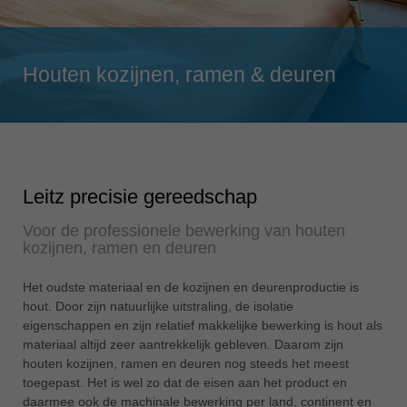
Singapore
english
Slovenija
Houten kozijnen, ramen & deuren
slovenski
Suomi
english
Taiwan
english
Leitz precisie gereedschap
Türkiye
Voor de professionele bewerking van houten
türkçe
kozijnen, ramen en deuren
USA
Het oudste materiaal en de kozijnen en deurenproductie is
english
hout. Door zijn natuurlijke uitstraling, de isolatie
Việt Nam
eigenschappen en zijn relatief makkelijke bewerking is hout als
materiaal altijd zeer aantrekkelijk gebleven. Daarom zijn
tiếng việt
houten kozijnen, ramen en deuren nog steeds het meest
中国
toegepast. Het is wel zo dat de eisen aan het product en
中文
daarmee ook de machinale bewerking per land, continent en