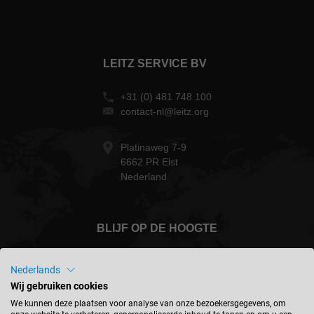
LEITZ SERVICE BV
+31 (0) 481 748 100
contact-nl@leitz.org
Platinaweg 7-9
6662 PR Elst
Nederland
BLIJF OP DE HOOGTE
Nederlands
Wij gebruiken cookies
Nederland - nederlands
We kunnen deze plaatsen voor analyse van onze bezoekersgegevens, om