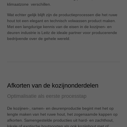
klimaatzone verschillen.
ประเทศไทย
ไทย
Wat echter gelijk blijft zijn de productieprocessen die het ruwe
hout tot een elegant en technisch volwassen product maken.
Україна
Met een langdurige kennis van de eisen in de kozijnen- en
yкраїнська
deuren industrie is Leitz de ideale partner voor producerende
bedrijvende over de gehele wereld.
Afkorten van de kozijnonderdelen
Optimalisatie als eerste processtap
De kozijnen-, ramen- en deurenproductie begint met het op
lengte maken van het ruwe hout, het zogenaamde kappen op
afkorten. Samengestelde producties uit hard- en zachthout,
lokale of exotische houtsoorten als ook kozijnhout met of