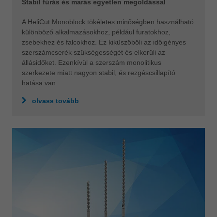
Stabil fúrás és marás egyetlen megoldással
A HeliCut Monoblock tökéletes minőségben használható
különböző alkalmazásokhoz, például furatokhoz,
zsebekhez és falcokhoz. Ez kiküszöböli az időigényes
szerszámcserék szükségességét és elkerüli az
állásidőket. Ezenkívül a szerszám monolitikus
szerkezete miatt nagyon stabil, és rezgéscsillapító
hatása van.
olvass tovább