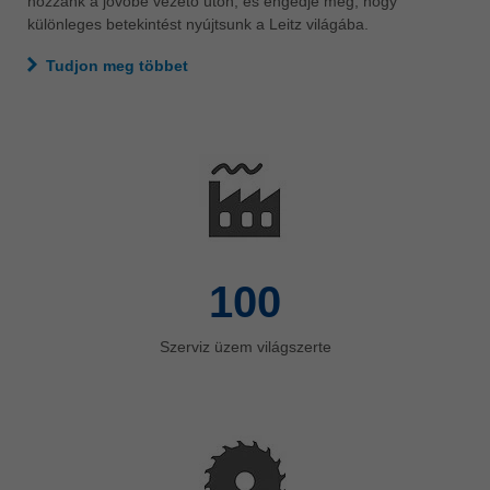
hozzánk a jövőbe vezető úton, és engedje meg, hogy
különleges betekintést nyújtsunk a Leitz világába.
Tudjon meg többet
100
Szerviz üzem világszerte