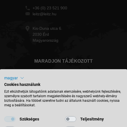
+36 (0) 23 521 900
leitz@leitz.hu
Kis-Duna utca 6.
2030 Érd
Magyarország
MARADJON TÁJÉKOZOTT
magyar
Cookies használunk
Magyarország - magyar
Ezt elküldhetjük látogatóink adatainak elemzésére, webhelyünk fejlesztésére,
személyre szabott tartalom megjelenítésére és nagyszerű webhely-élmény
biztosítására. Ha többet szeretne tudni az általunk használt cookies, nyissa
meg a beállításokat.
HELY KERESÉSE
Szükséges
Teljesítmény