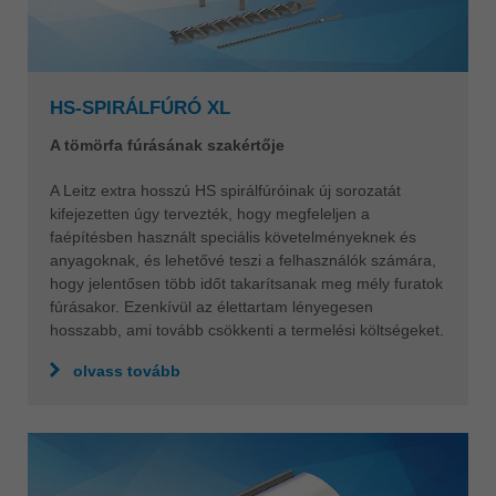
HS-SPIRÁLFÚRÓ XL
A tömörfa fúrásának szakértője
A Leitz extra hosszú HS spirálfúróinak új sorozatát
kifejezetten úgy tervezték, hogy megfeleljen a
faépítésben használt speciális követelményeknek és
anyagoknak, és lehetővé teszi a felhasználók számára,
hogy jelentősen több időt takarítsanak meg mély furatok
fúrásakor. Ezenkívül az élettartam lényegesen
hosszabb, ami tovább csökkenti a termelési költségeket.
olvass tovább