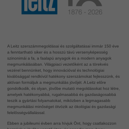
ประเทศไทย
ไทย
Україна
yкраїнська
A Leitz szerszámmegoldásai és szolgáltatásai immár 150 éve
a fenntartható siker és a hosszú távú versenyképesség
szinonimái a fa, a faalapú anyagok és a modern anyagok
megmunkálásában. Világpiaci vezetőként az a törekvés
vezérel bennünket, hogy innovációval és technológiai
kiválósággal rendkívül hatékony szerszámokat fejlesszünk, és
aktívan formáljuk a megmunkálás jövőjét. A Leitz előre
gondolkodik, és olyan, jövőbe mutató megoldásokat hoz létre,
amelyek hatékonyabbá, rugalmasabbá és gazdaságosabbá
teszik a gyártási folyamatokat, miközben a legmagasabb
megmunkálási minőséget ötvözik az ökológiai és gazdasági
felelősségvállalással.
Ebben a jubileumi évben arra hívjuk Önt, hogy csatlakozzon