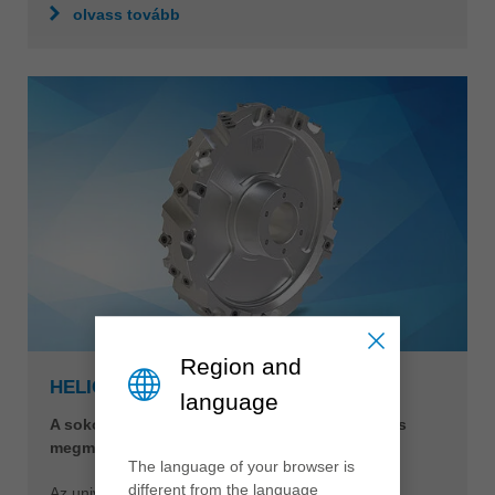
olvass tovább
Region and
HELICUT-RENDSZER
language
A sokoldalú megoldás fa és műanyag rugalmas
megmunkálásához
The language of your browser is
different from the language
Az univerzálisan alkalmazható HeliCut rendszer