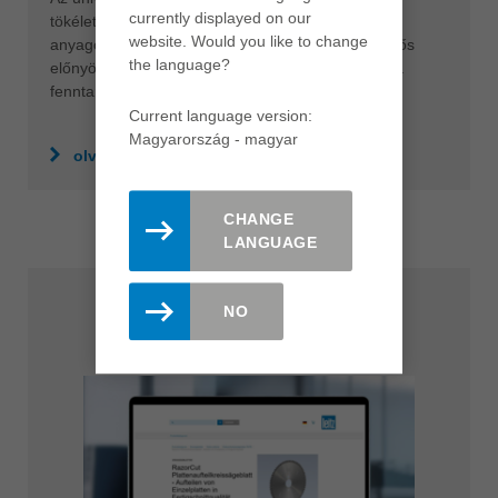
currently displayed on our
tökéletes szerszámmegoldást kínál a különböző
website. Would you like to change
anyagok megmunkálásához. Használatával jelentős
the language?
előnyök érhetők el a minőség, a hatékonyság és a
fenntarthatóság terén.
Current language version:
Magyarország - magyar
olvass tovább
CHANGE
LANGUAGE
NO
Termékkereső