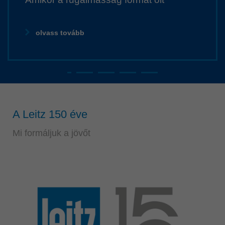
Singapore
english
Slovenija
olvass tovább
slovenski
Suomi
english
Taiwan
english
A Leitz 150 éve
Türkiye
türkçe
Mi formáljuk a jövőt
USA
english
Việt Nam
tiếng việt
中国
中文