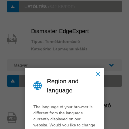
LETÖLTÉS
(642 KB/PDF)
Diamaster EdgeExpert
PDF
Típus: Termékinformáció
Kategória: Lapmegmunkálás
Region and
LETÖLTÉS
(440 KB/PDF)
language
Diamaster EdgeExpert állítható
The language of your browser is
different from the language
élmaró
PDF
currently displayed on our
Típus: Termékinformáció
website. Would you like to change