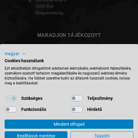
2030 Érd
Magyarország
MARADJON TÁJÉKOZOTT
magyar
Cookies használunk
Magyarország - magyar
Ezt elküldhetjük látogatóink adatainak elemzésére, webhelyünk fejlesztésére,
személyre szabott tartalom megjelenítésére és nagyszerű webhely-élmény
biztosítására. Ha többet szeretne tudni az általunk használt cookies, nyissa
meg a beállításokat.
HELY KERESÉSE
Szükséges
Teljesítmény
Funkcionális
Hirdető
Mindent elfogad
© 2026 Leitz GmbH & Co. KG
Impresszum
Kapcsolat
Adatvédelem
ÁSZF
Beállítások mentése
Tagadni