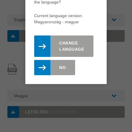
the language?
Kategória: Lapmegmunkálás
Current language version:
Magyarország - magyar
LETÖLTÉS
(462 KB/PDF)
CHANGE
LANGUAGE
Diamaster WhisperCut®
NO
PDF
Típus: Termékinformáció
Kategória: Lapmegmunkálás
LETÖLTÉS
(876 KB/PDF)