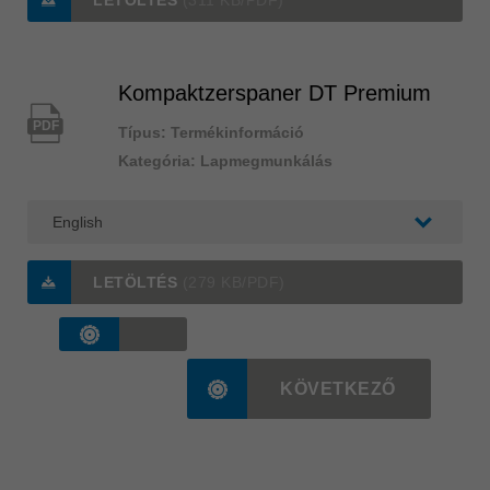
LETÖLTÉS
(311 KB/PDF)
Kompaktzerspaner DT Premium
PDF
Típus: Termékinformáció
Kategória: Lapmegmunkálás
LETÖLTÉS
(279 KB/PDF)
KÖVETKEZŐ