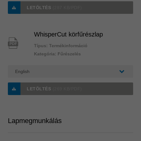
LETÖLTÉS
(287 KB/PDF)
ประเทศไทย
ไทย
Україна
WhisperCut körfűrészlap
yкраїнська
PDF
Típus: Termékinformáció
Kategória: Fűrészelés
LETÖLTÉS
(269 KB/PDF)
Lapmegmunkálás