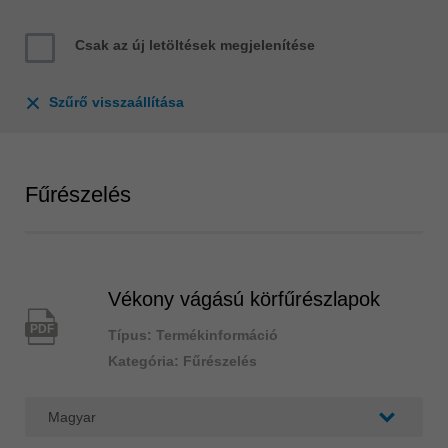
Singapore
english
Csak az új letöltések megjelenítése
Slovenija
slovenski
Szűrő visszaállítása
Suomi
english
Taiwan
Fűrészelés
english
Türkiye
türkçe
Vékony vágású körfűrészlapok
USA
english
PDF
Típus: Termékinformáció
Việt Nam
Kategória: Fűrészelés
tiếng việt
中国
中文