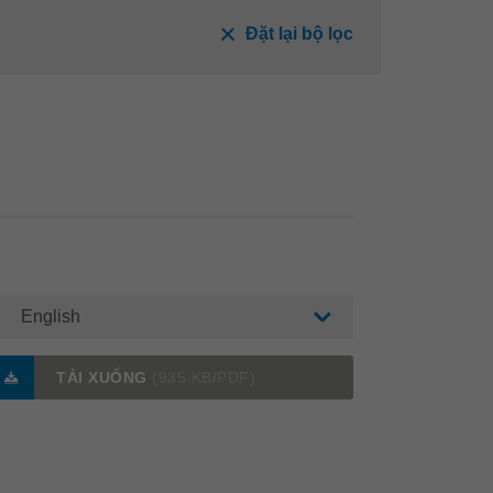
Đặt lại bộ lọc
English
TẢI XUỐNG
(935 KB/PDF)