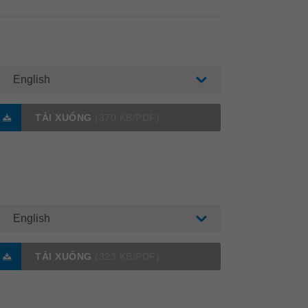
English
TẢI XUỐNG
(370 KB/PDF)
English
TẢI XUỐNG
(323 KB/PDF)