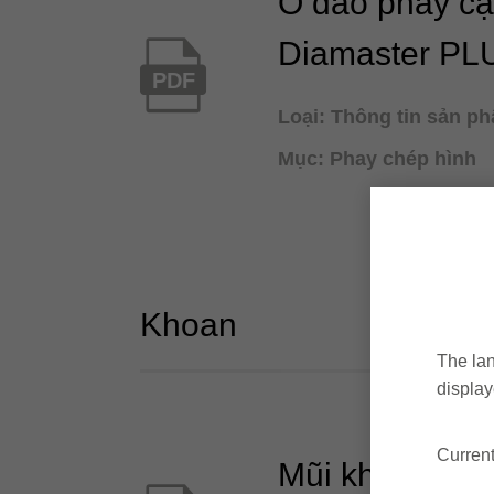
Ổ dao phay c
Diamaster PL
PDF
Loại: Thông tin sản p
Mục: Phay chép hình
Khoan
The lan
display
Current
Mũi khoan xoắn