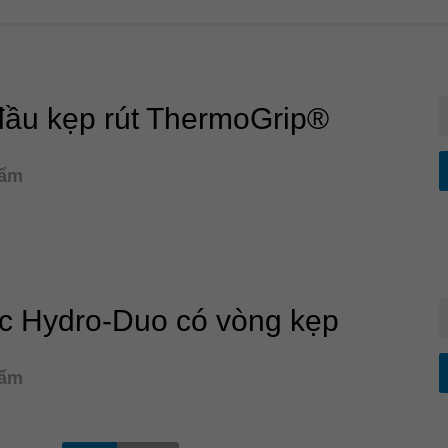
đầu kẹp rút ThermoGrip®
hẩm
ực Hydro-Duo có vòng kẹp
hẩm