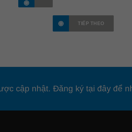
TIẾP THEO
ược cập nhật. Đăng ký tại đây để nh