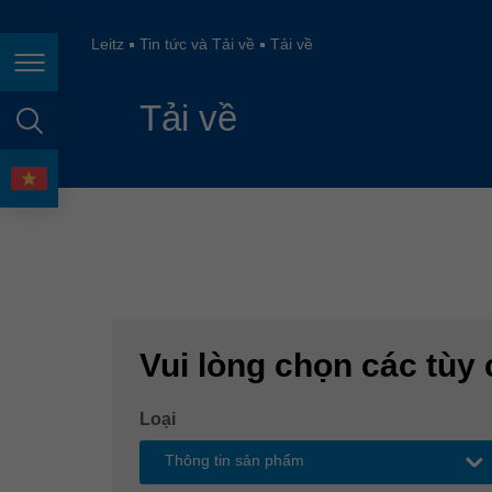
España
France
Leitz
Tin tức và Tải về
Tải về
Điều hướng trang
Great Britain
Tải về
Italia
tìm kiếm trang
India
ngôn ngữ
Japan (日本)
Lietuva
Magyarország
Malaysia
Vui lòng chọn các tùy 
México
Loại
Thông tin sản phẩm