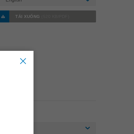
TẢI XUỐNG
(520 KB/PDF)
English