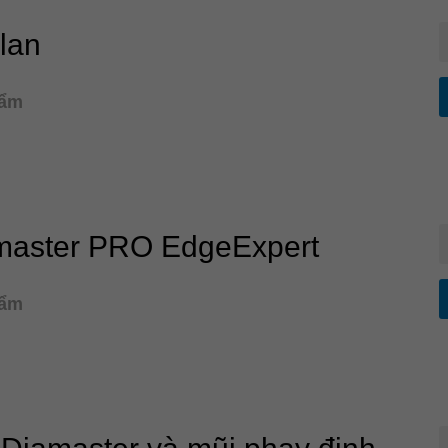
lan
hẩm
master PRO EdgeExpert
hẩm