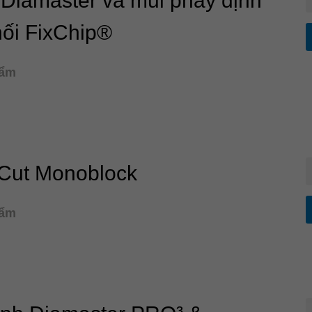
Diamaster và mũi phay định
nối FixChip®
hẩm
iCut Monoblock
hẩm