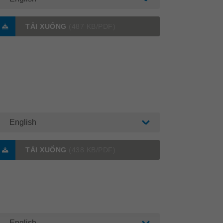
TẢI XUỐNG
(487 KB/PDF)
English
TẢI XUỐNG
(438 KB/PDF)
English