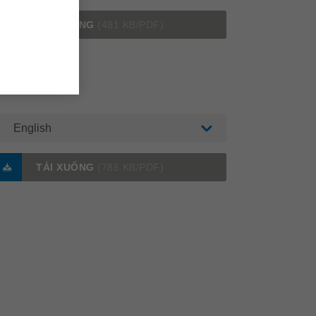
TẢI XUỐNG
(481 KB/PDF)
English
TẢI XUỐNG
(785 KB/PDF)