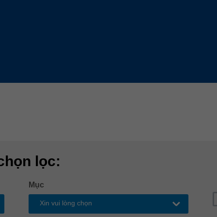
Slovenija
español
Suomi
français
Taiwan
english
Türkiye
italiano
USA
english
Việt Nam
日本語
中国
english
ประเทศไทย
magyar
Україна
english
chọn lọc:
español
Mục
Xin vui lòng chọn