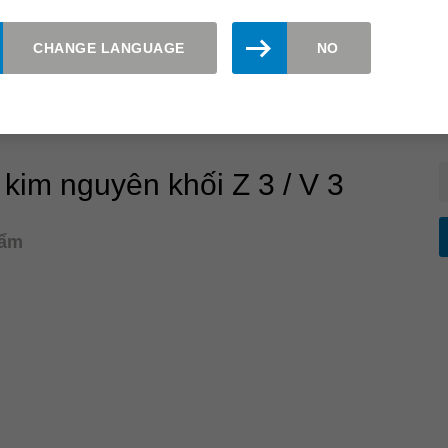
hẩm
CHANGE LANGUAGE
NO
kim nguyên khối Z 3 / V 3
hẩm