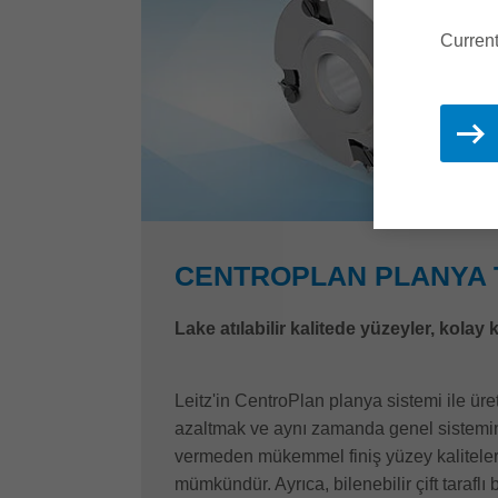
Current
CENTROPLAN PLANYA
Lake atılabilir kalitede yüzeyler, kolay 
Leitz'in CentroPlan planya sistemi ile üre
azaltmak ve aynı zamanda genel sistem
vermeden mükemmel finiş yüzey kaliteler
mümkündür. Ayrıca, bilenebilir çift taraflı b