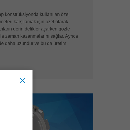
ap konstrüksiyonda kullanılan özel
meleri karşılamak için özel olarak
cıların derin delikler açarken gözle
zla zaman kazanmalarını sağlar. Ayrıca
de daha uzundur ve bu da üretim