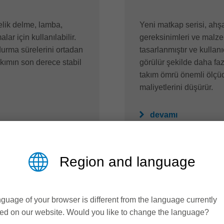
lik delme, lamba,
Yeni matkap serisi, ahş
ar için kullanılabilir.
gereksinimleri ve malze
durma sürelerini ortadan
tasarlanmıştır ve kullanı
kımın son derece stabil
görülür şekilde daha fa
takım ömrü önemli ölçü
maliyetlerini düşürür.
devamı
Region and language
guage of your browser is different from the language currently
ed on our website. Would you like to change the language?