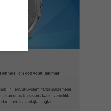
işlenmesi için çok yönlü takımlar
nabilir HeliCut-System, farklı malzemeler
çözümüdür. Bu sistem, kalite, verimlilik
sından önemli avantajlar sağlar.