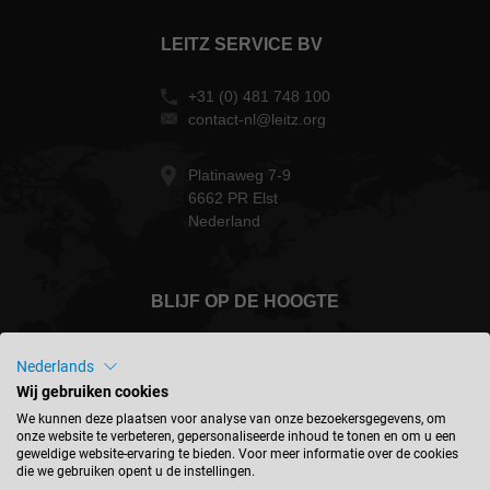
LEITZ SERVICE BV
+31 (0) 481 748 100
contact-nl@leitz.org
Platinaweg 7-9
6662 PR Elst
Nederland
BLIJF OP DE HOOGTE
Nederlands
Wij gebruiken cookies
Nederland - nederlands
We kunnen deze plaatsen voor analyse van onze bezoekersgegevens, om
onze website te verbeteren, gepersonaliseerde inhoud te tonen en om u een
geweldige website-ervaring te bieden. Voor meer informatie over de cookies
die we gebruiken opent u de instellingen.
LOCATIE ZOEKEN