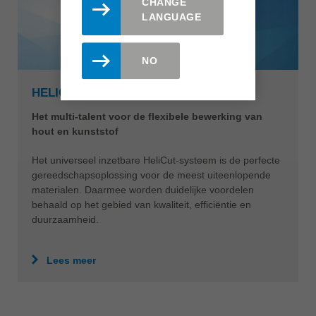
CHANGE
LANGUAGE
NO
HELICUT-SYSTEEM
Het multi-talent voor de flexibele bewerking van
hout en kunststof
Het universeel inzetbare HeliCut-systeem is de perfecte
gereedschapsoplossing voor de meest uiteenlopende
materialen. Daarmee worden duidelijke voordelen
behaald op het gebied van kwaliteit, efficiëntie en
duurzaamheid.
Lees meer