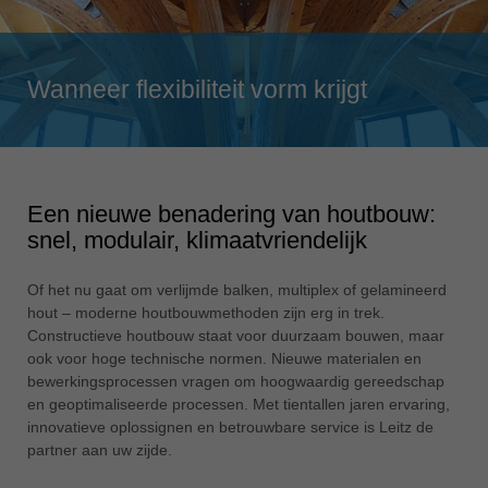
Singapore
english
Slovenija
Wanneer flexibiliteit vorm krijgt
slovenski
Suomi
english
Taiwan
Een nieuwe benadering van houtbouw:
english
snel, modulair, klimaatvriendelijk
Türkiye
türkçe
Of het nu gaat om verlijmde balken, multiplex of gelamineerd
hout – moderne houtbouwmethoden zijn erg in trek.
USA
Constructieve houtbouw staat voor duurzaam bouwen, maar
english
ook voor hoge technische normen. Nieuwe materialen en
bewerkingsprocessen vragen om hoogwaardig gereedschap
Việt Nam
en geoptimaliseerde processen. Met tientallen jaren ervaring,
tiếng việt
innovatieve oplossignen en betrouwbare service is Leitz de
partner aan uw zijde.
中国
中文