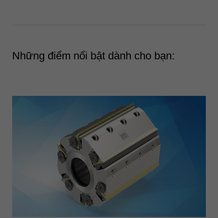
中文
ประเทศไทย
ไทย
Україна
Những điểm nổi bật dành cho bạn:
yкраїнська