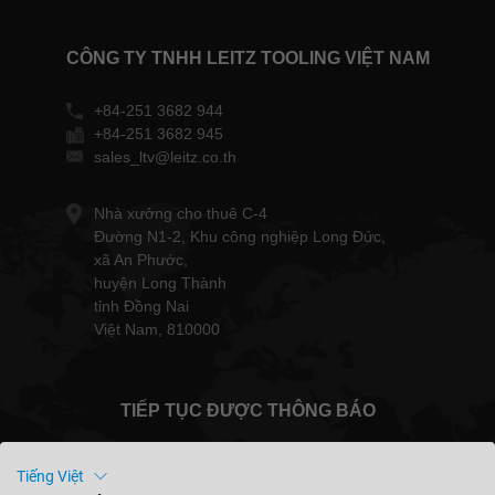
CÔNG TY TNHH LEITZ TOOLING VIỆT NAM
+84-251 3682 944
+84-251 3682 945
sales_ltv@leitz.co.th
Nhà xưởng cho thuê C-4
Đường N1-2, Khu công nghiệp Long Đức,
xã An Phước,
huyện Long Thành
tỉnh Đồng Nai
Việt Nam, 810000
TIẾP TỤC ĐƯỢC THÔNG BÁO
Tiếng Việt