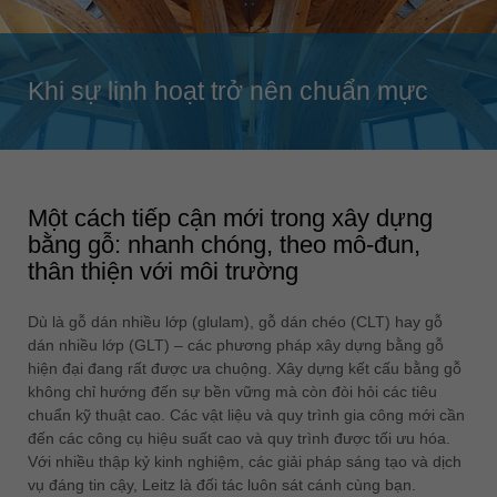
Singapore
english
Slovenija
Khi sự linh hoạt trở nên chuẩn mực
slovenski
Suomi
english
Một cách tiếp cận mới trong xây dựng
Taiwan
bằng gỗ: nhanh chóng, theo mô-đun,
english
thân thiện với môi trường
Türkiye
türkçe
Dù là gỗ dán nhiều lớp (glulam), gỗ dán chéo (CLT) hay gỗ
dán nhiều lớp (GLT) – các phương pháp xây dựng bằng gỗ
USA
hiện đại đang rất được ưa chuộng. Xây dựng kết cấu bằng gỗ
english
không chỉ hướng đến sự bền vững mà còn đòi hỏi các tiêu
Việt Nam
chuẩn kỹ thuật cao. Các vật liệu và quy trình gia công mới cần
đến các công cụ hiệu suất cao và quy trình được tối ưu hóa.
tiếng việt
Với nhiều thập kỷ kinh nghiệm, các giải pháp sáng tạo và dịch
中国
vụ đáng tin cậy, Leitz là đối tác luôn sát cánh cùng bạn.