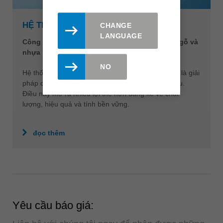
HỆ THỐNG HELICUT
CHANGE
LANGUAGE
Công cụ bo cạnh toàn diện để xử lý linh hoạt gỗ và
nhựa
NO
Hệ thống HeliCut-System được ứng dụng rộng rãi là giải
pháp công cụ hoàn hảo cho các vật liệu khác nhau.
Điều này mở ra nhiều lợi thế hơn đáng kể về chất
lượng, hiệu quả và tính bền vững.
đọc thêm
Yêu cầu báo giá: