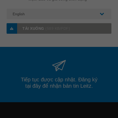
TẢI XUỐNG
(589 KB/PDF)
Tiếp tục được cập nhật. Đăng ký
tại đây để nhận bản tin Leitz.