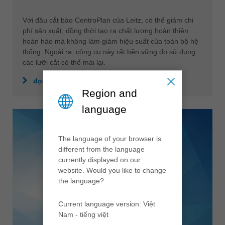
Với đầu cắt bào CentroPlan của Leitz, có thể giảm chi
phí sản xuất, đồng thời tạo ra chất lượng hoàn thiện
hoàn hảo mà không làm giảm hiệu suất của toàn bộ hệ
thống. Ngoài ra, công cụ này rất bền vững do sử dụng
các lưỡi cắt có thể mài lại.
đọc thêm
Region and
language
The language of your browser is
different from the language
currently displayed on our
website. Would you like to change
the language?
Current language version: Việt
Nam - tiếng việt