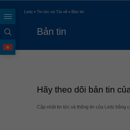
España
France
Leitz
Tin tức và Tải về
Bản tin
Điều hướng trang
Great Britain
Bản tin
Italia
tìm kiếm trang
India
ngôn ngữ
Japan (日本)
Lietuva
Magyarország
Hãy theo dõi bản tin củ
Malaysia
México
Cập nhật tin tức và thông tin của Leitz bằng 