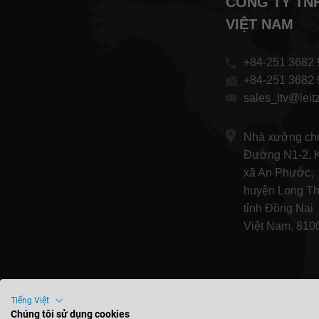
CÔNG TY TN
VIỆT NAM
+84-251 3682 
+84-251 3682 
sales_ltv@leitz
Nhà xưởng cho
Đường N1-2, K
xã An Phước,
huyện Long T
tỉnh Đồng Nai
Việt Nam, 810
Tiếng Việt
Chúng tôi sử dụng cookies