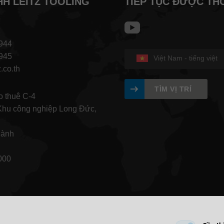
HH LEITZ TOOLING
TIẾP TỤC ĐƯỢC TH
944
945
Việt Nam - tiếng việt
.co.th
TÌM VỊ TRÍ
 thuê C-4
hu công nghiệp Long Đức,
hành
000