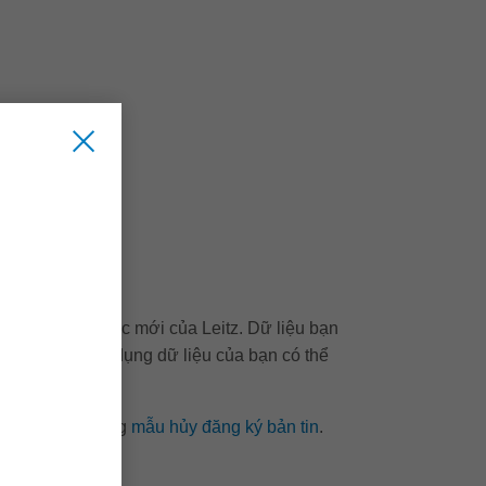
 kiện và tin tức mới của Leitz. Dữ liệu bạn
tin về việc sử dụng dữ liệu của bạn có thể
 tin hoặc sử dụng
mẫu hủy đăng ký bản tin
.