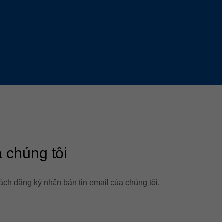
Slovenija
español
Suomi
français
Taiwan
english
Türkiye
italiano
USA
english
Việt Nam
日本語
中国
english
ประเทศไทย
magyar
a chúng tôi
Україна
english
español
cách đăng ký nhận bản tin email của chúng tôi.