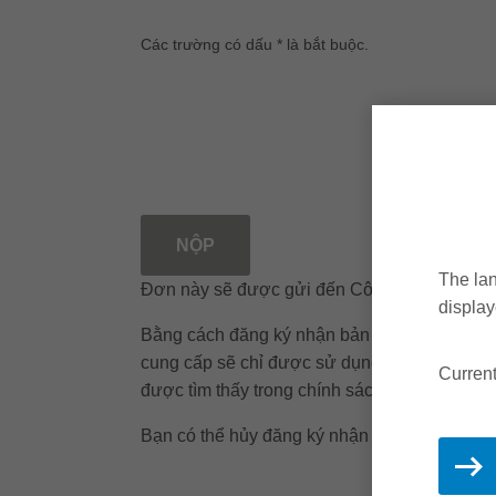
Các trường có dấu * là bắt buộc.
NỘP
The lan
Đơn này sẽ được gửi đến Công ty TNHH Leit
display
Bằng cách đăng ký nhận bản tin của chúng tô
cung cấp sẽ chỉ được sử dụng để gửi bản tin
Current
được tìm thấy trong chính sách bảo mật.
Bạn có thể hủy đăng ký nhận bản tin bất kỳ l