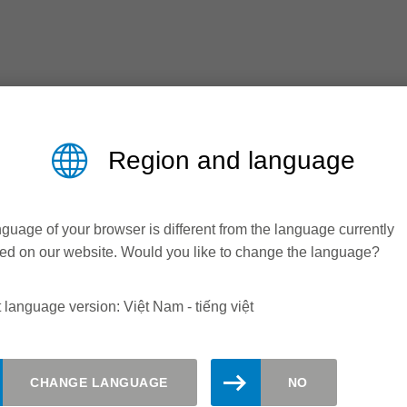
Region and language
guage of your browser is different from the language currently
z Tooling Việt Nam, Việt Nam.
ed on our website. Would you like to change the language?
i, bạn sẽ nhận được thông tin thường xuyên về các sản phẩm, sự
 của chúng tôi và sẽ không được chuyển cho bên thứ ba. Thông 
 language version: Việt Nam - tiếng việt
úc nào bằng cách nhấp vào liên kết hủy đăng ký ở cuối mỗi bản
CHANGE LANGUAGE
NO