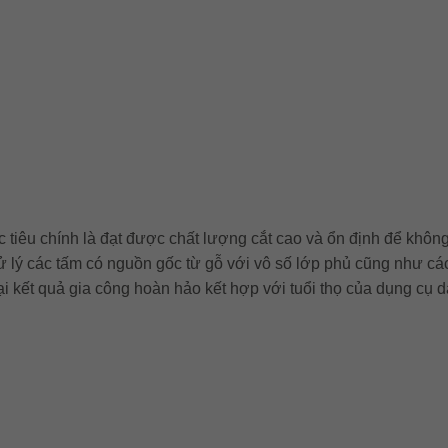
c tiêu chính là đạt được chất lượng cắt cao và ổn định để không
 xử lý các tấm có nguồn gốc từ gỗ với vô số lớp phủ cũng như 
ại kết quả gia công hoàn hảo kết hợp với tuổi thọ của dụng cụ d