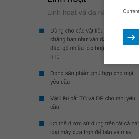
Linh hoạt và đa năng
Current
Dùng cho các vật liệu khác nhau,
chẳng hạn như ván dăm phủ, tấm 
đặc, gỗ nhiều lớp hoặc nhựa và vá
nhẹ
Dòng sản phẩm phù hợp cho mọi
yêu cầu
Vật liệu cắt TC và DP cho mọi yêu
cầu
Có thể được sử dụng trên tất cả cá
loại máy cưa tròn để bàn và máy