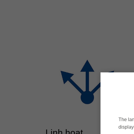
The lan
display
Linh hoạt