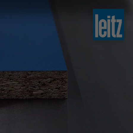
slovenski
english
english
türkçe
english
tiếng việt
中文
ไทย
yкраїнська