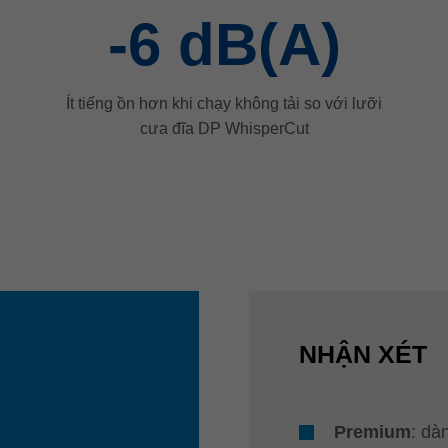
-6
dB(A)
Ít tiếng ồn hơn khi chạy không tải so với lưỡi
cưa đĩa DP WhisperCut
NHẬN XÉT
Premium
: dà