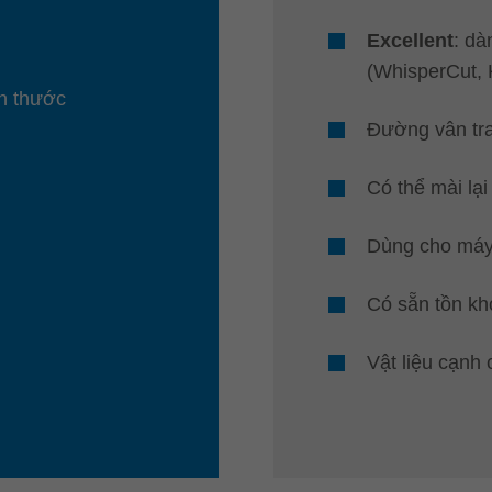
Excellent
: dà
(WhisperCut, K
ch thước
Đường vân tra
Có thể mài lại
Dùng cho máy
Có sẵn tồn kh
Vật liệu cạnh