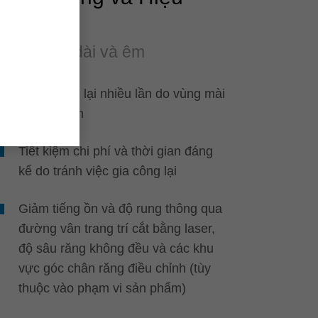
quả
Tuổi thọ dài và êm
Có thể mài lại nhiều lần do vùng mài
lưỡi cắt lớn
Tiết kiệm chi phí và thời gian đáng
kể do tránh việc gia công lại
Giảm tiếng ồn và độ rung thông qua
đường vân trang trí cắt bằng laser,
độ sâu răng không đều và các khu
vực góc chân răng điều chỉnh (tùy
thuộc vào phạm vi sản phẩm)