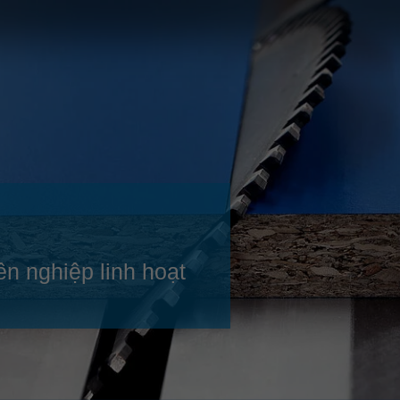
Slovenija
español
Suomi
français
Taiwan
english
Türkiye
italiano
USA
english
Việt Nam
日本語
中国
english
ประเทศไทย
magyar
n nghiệp linh hoạt
Україна
english
español