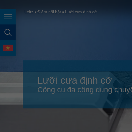
España
France
Leitz
Điểm nổi bật
Lưỡi cưa định cỡ
Điều hướng trang
Great Britain
Italia
tìm kiếm trang
India
ngôn ngữ
Japan (日本)
Lietuva
Lưỡi cưa định cỡ
Magyarország
Công cụ đa công dụng chuyê
Malaysia
México