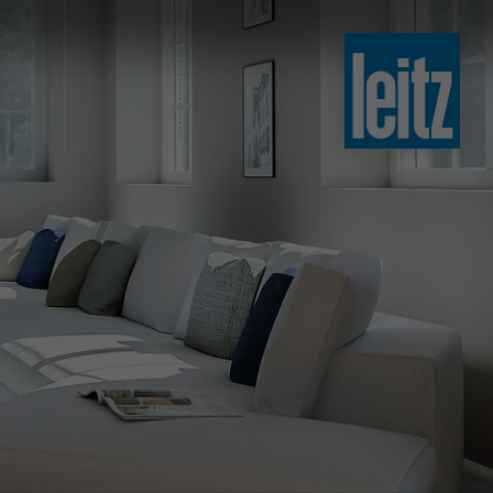
slovenski
english
english
türkçe
english
tiếng việt
中文
ไทย
yкраїнська