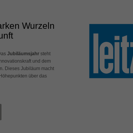
tarken Wurzeln
unft
 Das
Jubiläumsjahr
steht
nnovationskraft und dem
ten. Dieses Jubiläum macht
n Höhepunkten über das