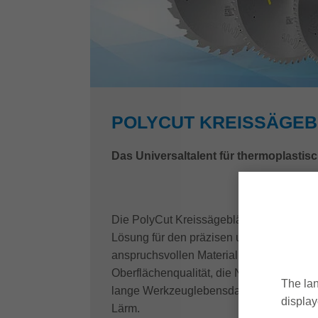
POLYCUT KREISSÄGEB
Das Universaltalent für thermoplastis
Die PolyCut Kreissägeblätter von Leitz b
Lösung für den präzisen und effizienten 
anspruchsvollen Materialien. Sie gewähr
Oberflächenqualität, die Nacharbeiten min
The lan
lange Werkzeuglebensdauer und reduzier
display
Lärm.