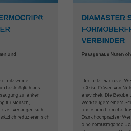
HERMOGRIP®
DIAMASTER 
TER
FORMOBERFR
VERBINDER
gen und
Passgenaue Nuten oh
n Leitz wurde
Der Leitz Diamaster We
aub bestmöglich aus
präzise Fräsen von Nut
bsaugung zu lenken.
entwickelt. Die Bearbeit
ung für Mensch,
Werkzeugen: einem Schaf
zeit verlängert sich
und einem Formoberfräse
ätzlich reduzieren sich
Dank hochpräziser Wer
eine herausragende Bea