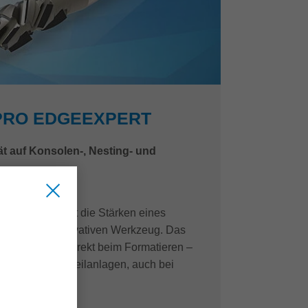
PRO EDGEEXPERT
t auf Konsolen-, Nesting- und
Expert vereint die Stärken eines
s in einem innovativen Werkzeug. Das
Kantenqualität direkt beim Formatieren –
 und Plattenaufteilanlagen, auch bei
ächen.