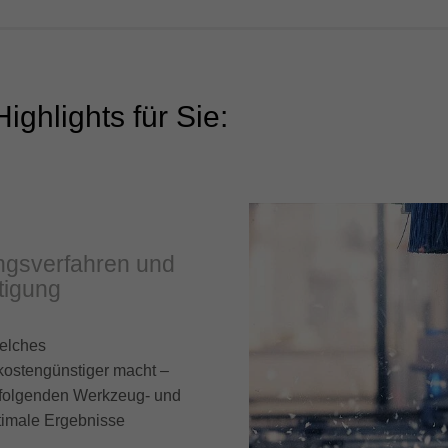
ghlights für Sie:
ngsverfahren und
tigung
welches
 kostengünstiger macht –
e folgenden Werkzeug- und
timale Ergebnisse