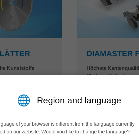
LÄTTER
DIAMASTER 
che Kunststoffe
Höchste Kantenqualitä
Plattenaufteilanlagen
ieten eine innovative
Der Diamaster PRO Edge
Region and language
Zuschnitt von
Format- und Fügefräser
leisten eine hohe
Ergebnis: erstklassige 
imiert, bieten eine
auf Konsolen-, Nesting-
guage of your browser is different from the language currently
en gleichzeitig den
anspruchsvollen Oberfl
ed on our website. Would you like to change the language?