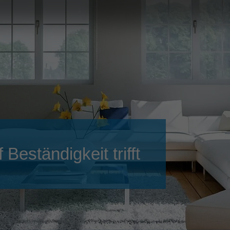
Slovenija
español
Suomi
français
Taiwan
english
Türkiye
italiano
USA
english
Việt Nam
日本語
中国
english
ประเทศไทย
magyar
Beständigkeit trifft
Україна
english
español