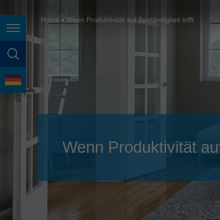
España
France
Home
Wenn Produktivität auf Beständigkeit trifft
Seitennavigation
Great Britain
Italia
Seitensuche
India
Sprache
Japan (日本)
Lietuva
Magyarország
Wenn Produktivität auf 
Malaysia
México