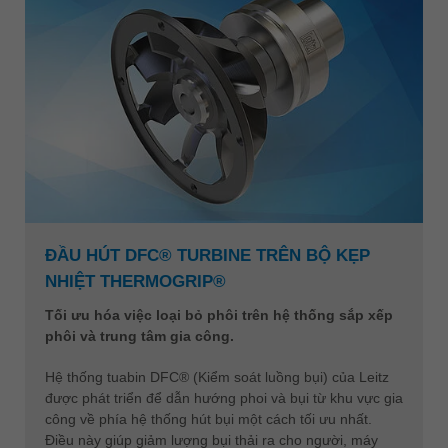
ĐẦU HÚT DFC® TURBINE TRÊN BỘ KẸP
NHIỆT THERMOGRIP®
Tối ưu hóa việc loại bỏ phôi trên hệ thống sắp xếp
phôi và trung tâm gia công.
Hệ thống tuabin DFC® (Kiểm soát luồng bụi) của Leitz
được phát triển để dẫn hướng phoi và bụi từ khu vực gia
công về phía hệ thống hút bụi một cách tối ưu nhất.
Điều này giúp giảm lượng bụi thải ra cho người, máy