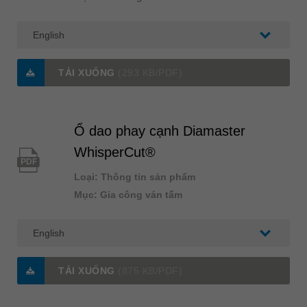
TẢI XUỐNG
(293 KB/PDF)
Ổ dao phay cạnh Diamaster
WhisperCut®
PDF
Loại: Thông tin sản phẩm
Mục: Gia công ván tấm
TẢI XUỐNG
(875 KB/PDF)