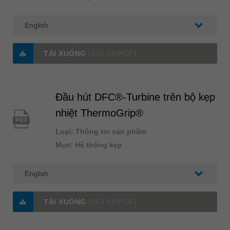
TẢI XUỐNG
(532 KB/PDF)
Đầu hút DFC®-Turbine trên bộ kẹp
nhiệt ThermoGrip®
PDF
Loại: Thông tin sản phẩm
Mục: Hệ thống kẹp
TẢI XUỐNG
(553 KB/PDF)