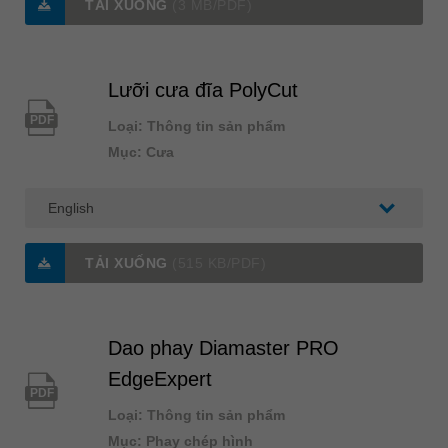
TẢI XUỐNG
(3 MB/PDF)
Lưỡi cưa đĩa PolyCut
PDF
Loại: Thông tin sản phẩm
Mục: Cưa
TẢI XUỐNG
(515 KB/PDF)
Dao phay Diamaster PRO
EdgeExpert
PDF
Loại: Thông tin sản phẩm
Mục: Phay chép hình