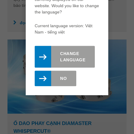
bảo tính bền vững tối đa.
website. Would you like to change
the language?
đọc thêm
Current language version: Việt
Nam - tiếng việt
CHANGE
LANGUAGE
NO
Ổ DAO PHAY CẠNH DIAMASTER
WHISPERCUT®