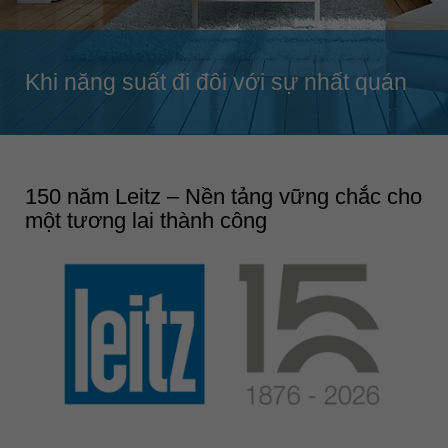
Singapore
english
Khi năng suất đi đôi với sự nhất quán
Slovenija
slovenski
Suomi
english
150 năm Leitz – Nền tảng vững chắc cho
Taiwan
một tương lai thành công
english
Türkiye
türkçe
USA
english
Việt Nam
tiếng việt
中国