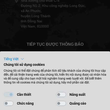
Nhà xưởng cho thuê C-4
Đường N1-2, Khu công nghiệp Long Đức,
xã An Phước,
huyện Long Thành
tỉnh Đồng Nai
Việt Nam, 810000
TIẾP TỤC ĐƯỢC THÔNG BÁO
Tiếng Việt
Chúng tôi sử dụng cookies
Việt Nam - tiếng việt
Chúng tôi có thể đặt chúng để phân tích dữ liệu khách của chúng tôi truy cập
đến, để cải thiện trang web của chúng tôi, hiển thị nội dung được cá nhân hóa
và để cung cấp cho bạn một trải nghiệm trang web tuyệt vời. Để biết thêm
thông tin về cookies mà chúng tôi sử dụng, hãy mở phần cài đặt.
TÌM VỊ TRÍ
Cần thiết
Năng suất
Chức năng
Quảng cáo