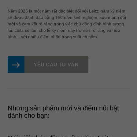
中文
Năm 2026 là một năm rất đặc biệt đối với Leitz: năm kỷ niệm
ประเทศไทย
sẽ được đánh dấu bằng 150 năm kinh nghiệm, sức mạnh đổi
ไทย
mới và cam kết rõ ràng trong việc chủ động định hình tương
lai. Leitz sẽ làm cho lễ kỷ niệm này trở nên rõ ràng và hữu
Україна
hình – với nhiều điểm nhấn trong suốt cả năm.
yкраїнська
YÊU CẦU TƯ VẤN
Những sản phẩm mới và điểm nổi bật
dành cho bạn: