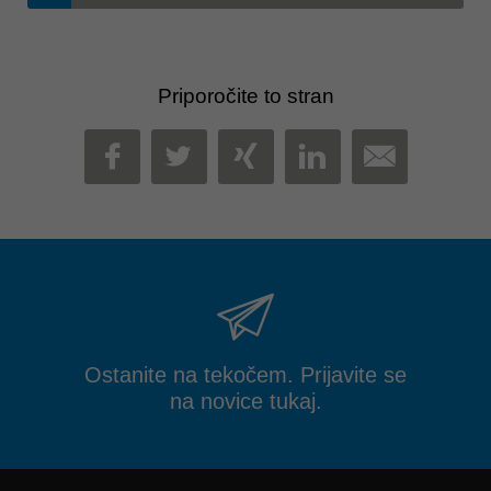
Priporočite to stran
MAIL
FACEBOOK
TWITTER
XING
LINKEDIN
Ostanite na tekočem. Prijavite se
na novice tukaj.